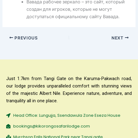
Вавада рабочее зеркало – это сайт, который
создан для игроков, которые не могут
доступаться официальному сайту Вавада.
PREVIOUS
NEXT
Just 1.7km from Tangi Gate on the Karuma-Pakwach road,
our lodge provides unparalleled comfort with stunning views
of the majestic Albert Nile. Experience nature, adventure, and
tranquility all in one place.
Head Office: Lungujja, Ssendawula Zone Eseza House
bookings@kikorongosafarilodge.com
Murchson Falls National Park near Tangi gate.