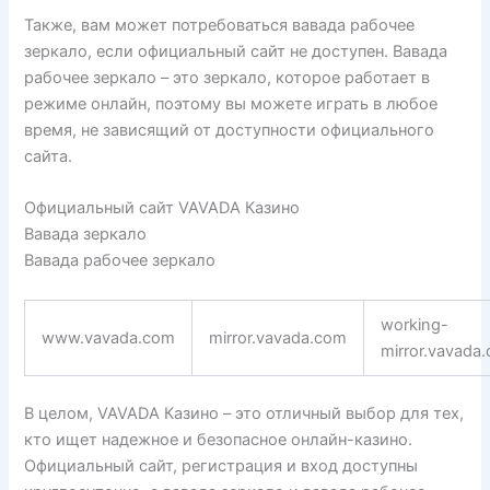
Также, вам может потребоваться вавада рабочее
зеркало, если официальный сайт не доступен. Вавада
рабочее зеркало – это зеркало, которое работает в
режиме онлайн, поэтому вы можете играть в любое
время, не зависящий от доступности официального
сайта.
Официальный сайт VAVADA Казино
Вавада зеркало
Вавада рабочее зеркало
working-
www.vavada.com
mirror.vavada.com
mirror.vavada
В целом, VAVADA Казино – это отличный выбор для тех,
кто ищет надежное и безопасное онлайн-казино.
Официальный сайт, регистрация и вход доступны