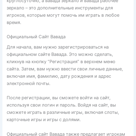
круглосуточно, а вавада зеркало и вавада рабочее
зеркало – это дополнительные инструменты для
игроков, которые могут помочь им играть в любое
время.
Официальный Сайт Вавада
Для начала, вам нужно зарегистрироваться на
официальном сайте Вавада. Это можно сделать,
кликнув на кнопку “Регистрация” в верхнем меню
сайта. Затем, вам нужно ввести свои личные данные,
включая имя, фамилию, дату рождения и адрес
электронной почты.
После регистрации, вы сможете войти на сайт,
используя свои логин и пароль. Войдя на сайт, вы
сможете играть в различные игры, включая слоты,
карточные игры и игры с долями.
Официальный сайт Вавада также предлагает игрокам