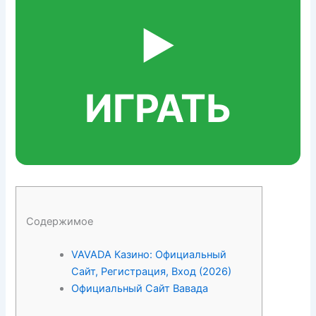
▶️
ИГРАТЬ
Содержимое
VAVADA Казино: Официальный
Сайт, Регистрация, Вход (2026)
Официальный Сайт Вавада