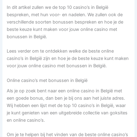
In dit artikel zullen we de top 10 casino’s in België
bespreken, met hun voor- en nadelen. We zullen ook de
verschillende soorten bonussen bespreken en hoe je de
beste keuze kunt maken voor jouw online casino met
bonussen in België.
Lees verder om te ontdekken welke de beste online
casino’s in België zijn en hoe je de beste keuze kunt maken
voor jouw online casino met bonussen in België.
Online casino’s met bonussen in België
Als je op zoek bent naar een online casino in België met
een goede bonus, dan ben je bij ons aan het juiste adres.
Wij hebben een lijst met de top 10 casino’s in België, waar
je kunt genieten van een uitgebreide collectie van goksites
en online casino’s.
Om je te helpen bij het vinden van de beste online casino’s