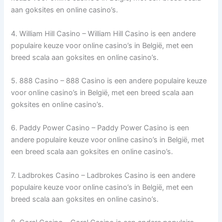
aan goksites en online casino’s.
4. William Hill Casino – William Hill Casino is een andere
populaire keuze voor online casino’s in België, met een
breed scala aan goksites en online casino’s.
5. 888 Casino – 888 Casino is een andere populaire keuze
voor online casino’s in België, met een breed scala aan
goksites en online casino’s.
6. Paddy Power Casino – Paddy Power Casino is een
andere populaire keuze voor online casino’s in België, met
een breed scala aan goksites en online casino’s.
7. Ladbrokes Casino – Ladbrokes Casino is een andere
populaire keuze voor online casino’s in België, met een
breed scala aan goksites en online casino’s.