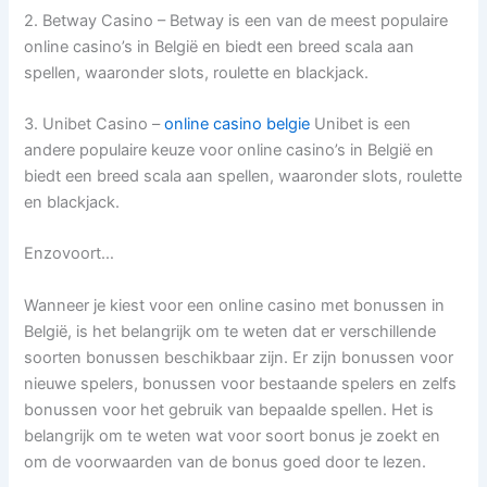
2. Betway Casino – Betway is een van de meest populaire
online casino’s in België en biedt een breed scala aan
spellen, waaronder slots, roulette en blackjack.
3. Unibet Casino –
online casino belgie
Unibet is een
andere populaire keuze voor online casino’s in België en
biedt een breed scala aan spellen, waaronder slots, roulette
en blackjack.
Enzovoort…
Wanneer je kiest voor een online casino met bonussen in
België, is het belangrijk om te weten dat er verschillende
soorten bonussen beschikbaar zijn. Er zijn bonussen voor
nieuwe spelers, bonussen voor bestaande spelers en zelfs
bonussen voor het gebruik van bepaalde spellen. Het is
belangrijk om te weten wat voor soort bonus je zoekt en
om de voorwaarden van de bonus goed door te lezen.