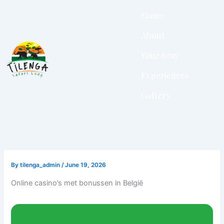
Skip
Home
to
content
About
Your Stay
Experiences
Gallery
By
tilenga_admin
/
June 19, 2026
Online casino’s met bonussen in België