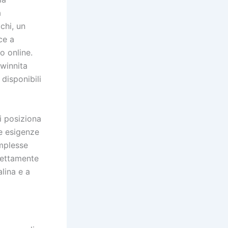
a
chi, un
ce a
o online.
winnita
 disponibili
i posiziona
le esigenze
omplesse
irettamente
alina e a