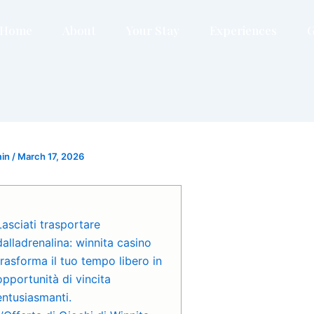
Home
About
Your Stay
Experiences
G
min
/
March 17, 2026
Lasciati trasportare
dalladrenalina: winnita casino
trasforma il tuo tempo libero in
opportunità di vincita
entusiasmanti.