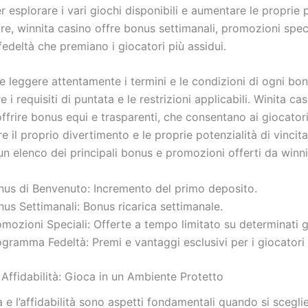
er esplorare i vari giochi disponibili e aumentare le proprie p
ltre, winnita casino offre bonus settimanali, promozioni speci
edeltà che premiano i giocatori più assidui.
 leggere attentamente i termini e le condizioni di ogni bon
i requisiti di puntata e le restrizioni applicabili. Winita cas
frire bonus equi e trasparenti, che consentano ai giocatori
 il proprio divertimento e le proprie potenzialità di vincita
un elenco dei principali bonus e promozioni offerti da winni
nus di Benvenuto: Incremento del primo deposito.
us Settimanali: Bonus ricarica settimanale.
mozioni Speciali: Offerte a tempo limitato su determinati g
gramma Fedeltà: Premi e vantaggi esclusivi per i giocatori p
Affidabilità: Gioca in un Ambiente Protetto
 e l’affidabilità sono aspetti fondamentali quando si scegli