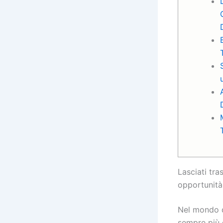
Lasciati tra
opportunità 
Nel mondo de
sempre più 