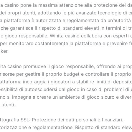
ta casino pone la massima attenzione alla protezione dei da
 dei propri utenti, adottando le più avanzate tecnologie di cr
La piattaforma è autorizzata e regolamentata da un’autorità
il che garantisce il rispetto di standard elevati in termini di 
 e gioco responsabile. Winita casino collabora con esperti 
 per monitorare costantemente la piattaforma e prevenire f
ker.
nita casino promuove il gioco responsabile, offrendo ai prop
risorse per gestire il proprio budget e controllare il propri
attaforma incoraggia i giocatori a stabilire limiti di deposit
ossibilità di autoescludersi dal gioco in caso di problemi di
ino si impegna a creare un ambiente di gioco sicuro e diver
 utenti.
ttografia SSL: Protezione dei dati personali e finanziari.
orizzazione e regolamentazione: Rispetto di standard eleva