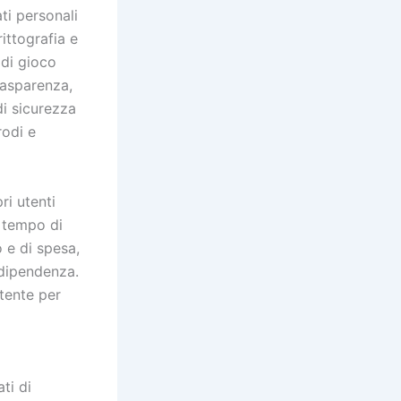
ti personali
ittografia e
 di gioco
trasparenza,
di sicurezza
rodi e
ri utenti
o tempo di
o e di spesa,
 dipendenza.
tente per
ti di