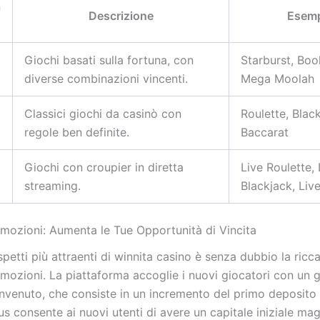
a
Descrizione
Esem
Giochi basati sulla fortuna, con
Starburst, Boo
diverse combinazioni vincenti.
Mega Moolah
Classici giochi da casinò con
Roulette, Black
regole ben definite.
Baccarat
Giochi con croupier in diretta
Live Roulette, 
streaming.
Blackjack, Liv
mozioni: Aumenta le Tue Opportunità di Vincita
petti più attraenti di winnita casino è senza dubbio la ricca
mozioni. La piattaforma accoglie i nuovi giocatori con un 
nvenuto, che consiste in un incremento del primo deposito 
s consente ai nuovi utenti di avere un capitale iniziale ma