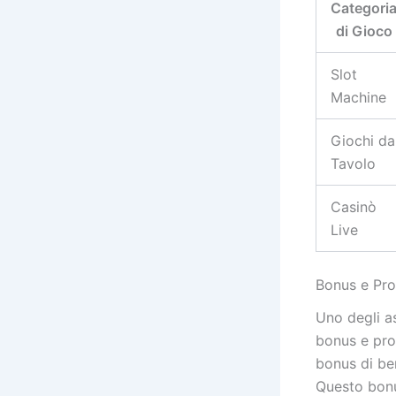
Categori
di Gioco
Slot
Machine
Giochi da
Tavolo
Casinò
Live
Bonus e Pro
Uno degli as
bonus e pro
bonus di be
Questo bonu