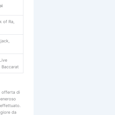
pi
k of Ra,
jack,
Live
e Baccarat
 offerta di
generoso
effettuato.
ggiore da