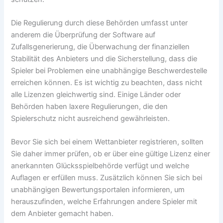
Die Regulierung durch diese Behörden umfasst unter
anderem die Überprüfung der Software auf
Zufallsgenerierung, die Überwachung der finanziellen
Stabilität des Anbieters und die Sicherstellung, dass die
Spieler bei Problemen eine unabhängige Beschwerdestelle
erreichen können. Es ist wichtig zu beachten, dass nicht
alle Lizenzen gleichwertig sind. Einige Länder oder
Behörden haben laxere Regulierungen, die den
Spielerschutz nicht ausreichend gewährleisten.
Bevor Sie sich bei einem Wettanbieter registrieren, sollten
Sie daher immer prüfen, ob er über eine gültige Lizenz einer
anerkannten Glücksspielbehörde verfügt und welche
Auflagen er erfüllen muss. Zusätzlich können Sie sich bei
unabhängigen Bewertungsportalen informieren, um
herauszufinden, welche Erfahrungen andere Spieler mit
dem Anbieter gemacht haben.