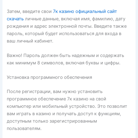
Затем, введите свои
7к казино официальный сайт
скачать
личные данные, включая имя, фамилию, дату
рождения и адрес электронной почты. Введите также
пароль, который будет использоваться для входа в
ваш личный кабинет.
Важно! Пароль должен быть надежным и содержать
как минимум 8 символов, включая буквы и цифры.
Установка программного обеспечения
После регистрации, вам нужно установить
программное обеспечение 7к казино на свой
компьютер или мобильный устройство. Это позволит
вам играть в казино и получать доступ к функциям,
доступным только зарегистрированным
пользователям.