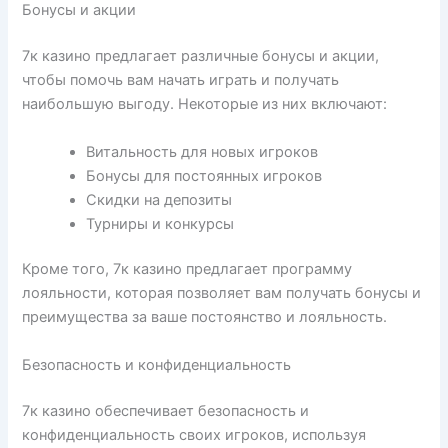
Бонусы и акции
7к казино предлагает различные бонусы и акции,
чтобы помочь вам начать играть и получать
наибольшую выгоду. Некоторые из них включают:
Витальность для новых игроков
Бонусы для постоянных игроков
Скидки на депозиты
Турниры и конкурсы
Кроме того, 7к казино предлагает программу
лояльности, которая позволяет вам получать бонусы и
преимущества за ваше постоянство и лояльность.
Безопасность и конфиденциальность
7к казино обеспечивает безопасность и
конфиденциальность своих игроков, используя