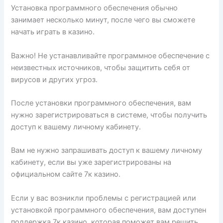
Установка программного обеспечения обычно
занимает несколько минут, после чего вы сможете
начать играть в казино.
Важно! Не устанавливайте программное обеспечение с
неизвестных источников, чтобы защитить себя от
вирусов и других угроз.
После установки программного обеспечения, вам
нужно зарегистрироваться в системе, чтобы получить
доступ к вашему личному кабинету.
Вам не нужно запрашивать доступ к вашему личному
кабинету, если вы уже зарегистрированы на
официальном сайте 7к казино.
Если у вас возникли проблемы с регистрацией или
установкой программного обеспечения, вам доступен
поддержка 7к казино, которая поможет вам решить