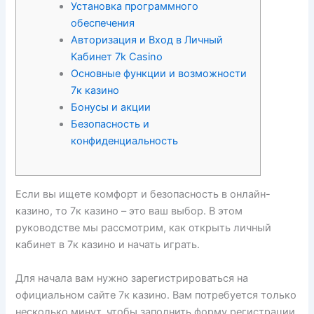
Установка программного
обеспечения
Авторизация и Вход в Личный
Кабинет 7k Casino
Основные функции и возможности
7к казино
Бонусы и акции
Безопасность и
конфиденциальность
Если вы ищете комфорт и безопасность в онлайн-
казино, то 7к казино – это ваш выбор. В этом
руководстве мы рассмотрим, как открыть личный
кабинет в 7к казино и начать играть.
Для начала вам нужно зарегистрироваться на
официальном сайте 7к казино. Вам потребуется только
несколько минут, чтобы заполнить форму регистрации