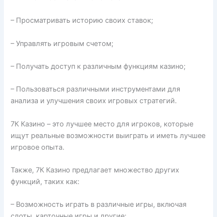
– Просматривать историю своих ставок;
– Управлять игровым счетом;
– Получать доступ к различным функциям казино;
– Пользоваться различными инструментами для
анализа и улучшения своих игровых стратегий.
7К Казино – это лучшее место для игроков, которые
ищут реальные возможности выиграть и иметь лучшее
игровое опыта.
Также, 7К Казино предлагает множество других
функций, таких как:
– Возможность играть в различные игры, включая
слоты, карточные игры и другие;