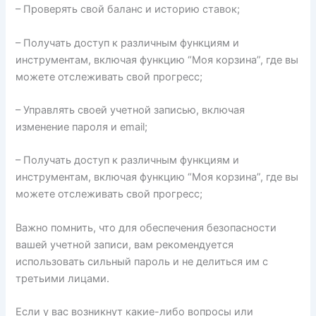
– Проверять свой баланс и историю ставок;
– Получать доступ к различным функциям и
инструментам, включая функцию “Моя корзина”, где вы
можете отслеживать свой прогресс;
– Управлять своей учетной записью, включая
изменение пароля и email;
– Получать доступ к различным функциям и
инструментам, включая функцию “Моя корзина”, где вы
можете отслеживать свой прогресс;
Важно помнить, что для обеспечения безопасности
вашей учетной записи, вам рекомендуется
использовать сильный пароль и не делиться им с
третьими лицами.
Если у вас возникнут какие-либо вопросы или