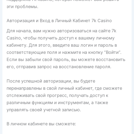
эти проблемы.
Авторизация и Вход в Личный Кабинет 7k Casino
Для начала, вам нужно авторизоваться на сайте 7k
Casino, чтобы получить доступ к вашему личному
кабинету. Для этого, введите ваш логин и пароль в
соответствующие поля и нажмите на кнопку “Войти”.
Если вы забыли свой пароль, вы можете восстановить
его, отправив запрос на восстановление пароля.
После успешной авторизации, вы будете
перенаправлены в свой личный кабинет, где сможете
отслеживать свой прогресс, получать доступ к
различным функциям и инструментам, а также
управлять своей учетной записью.
В личном кабинете вы сможете: