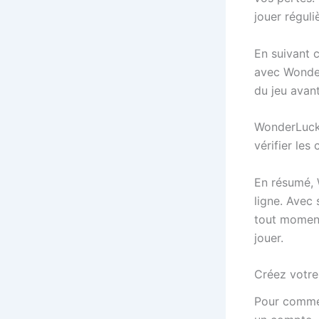
jouer réguli
En suivant 
avec WonderL
du jeu avan
WonderLuck C
vérifier les
En résumé, 
ligne. Avec
tout moment
jouer.
Créez votre
Pour commen