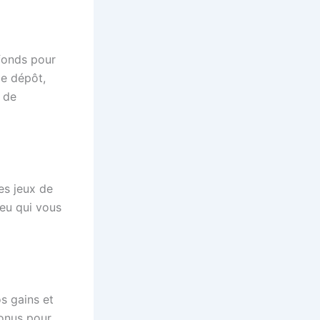
fonds pour
e dépôt,
s de
es jeux de
jeu qui vous
s gains et
onus pour