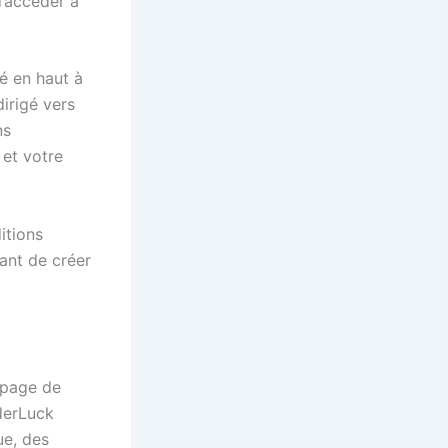
’accéder à
é en haut à
irigé vers
ns
 et votre
itions
ant de créer
 page de
derLuck
ue, des