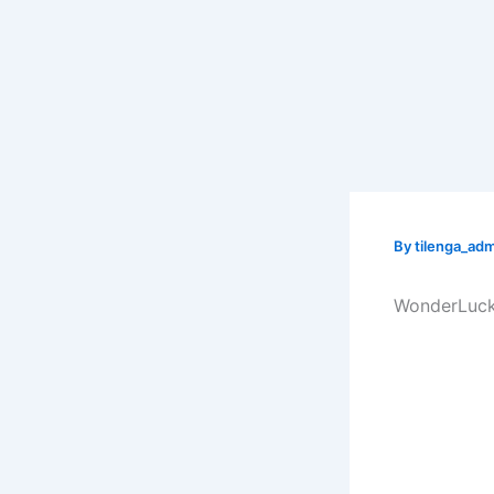
Skip
to
content
By
tilenga_ad
WonderLuck 