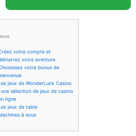
мое
Créez votre compte et
démarrez votre aventure
Choisissez votre bonus de
bienvenue
Les jeux de WonderLuck Casino
: une sélection de jeux de casino
en ligne
Les jeux de table
Machines à sous