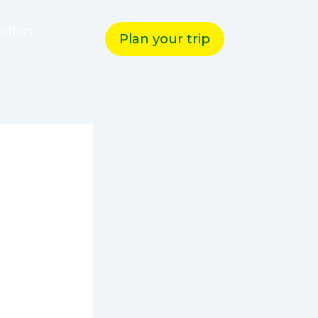
allery
Plan your trip