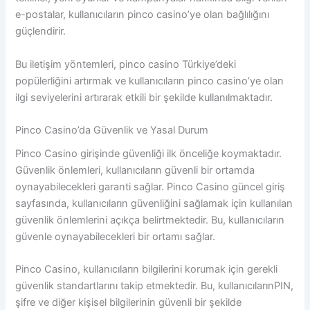
e-postalar, kullanıcıların pinco casino’ye olan bağlılığını
güçlendirir.
Bu iletişim yöntemleri, pinco casino Türkiye’deki
popülerliğini artırmak ve kullanıcıların pinco casino’ye olan
ilgi seviyelerini artırarak etkili bir şekilde kullanılmaktadır.
Pinco Casino’da Güvenlik ve Yasal Durum
Pinco Casino girişinde güvenliği ilk önceliğe koymaktadır.
Güvenlik önlemleri, kullanıcıların güvenli bir ortamda
oynayabilecekleri garanti sağlar. Pinco Casino güncel giriş
sayfasında, kullanıcıların güvenliğini sağlamak için kullanılan
güvenlik önlemlerini açıkça belirtmektedir. Bu, kullanıcıların
güvenle oynayabilecekleri bir ortamı sağlar.
Pinco Casino, kullanıcıların bilgilerini korumak için gerekli
güvenlik standartlarını takip etmektedir. Bu, kullanıcılarınPIN,
şifre ve diğer kişisel bilgilerinin güvenli bir şekilde