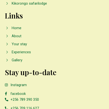
Kikorongo safarilodge
Links
Home
About
Your stay
Experiences
Gallery
Stay up-to-date
Instagram
facebook
+256 789 390 350
+256 709 116 627