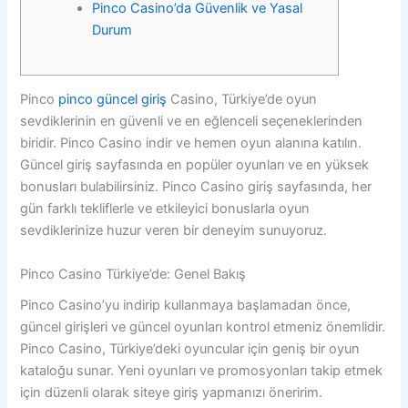
Pinco Casino’da Güvenlik ve Yasal
Durum
Pinco
pinco güncel giriş
Casino, Türkiye’de oyun
sevdiklerinin en güvenli ve en eğlenceli seçeneklerinden
biridir. Pinco Casino indir ve hemen oyun alanına katılın.
Güncel giriş sayfasında en popüler oyunları ve en yüksek
bonusları bulabilirsiniz. Pinco Casino giriş sayfasında, her
gün farklı tekliflerle ve etkileyici bonuslarla oyun
sevdiklerinize huzur veren bir deneyim sunuyoruz.
Pinco Casino Türkiye’de: Genel Bakış
Pinco Casino’yu indirip kullanmaya başlamadan önce,
güncel girişleri ve güncel oyunları kontrol etmeniz önemlidir.
Pinco Casino, Türkiye’deki oyuncular için geniş bir oyun
kataloğu sunar. Yeni oyunları ve promosyonları takip etmek
için düzenli olarak siteye giriş yapmanızı öneririm.