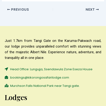
PREVIOUS
NEXT
Just 1.7km from Tangi Gate on the Karuma-Pakwach road,
our lodge provides unparalleled comfort with stunning views
of the majestic Albert Nile. Experience nature, adventure, and
tranquility all in one place.
Head Office: Lungujja, Ssendawula Zone Eseza House
bookings@kikorongosafarilodge.com
Murchson Falls National Park near Tangi gate.
Lodges