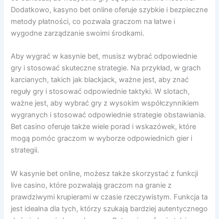
Dodatkowo, kasyno bet online oferuje szybkie i bezpieczne
metody płatności, co pozwala graczom na łatwe i
wygodne zarządzanie swoimi środkami.
Aby wygrać w kasynie bet, musisz wybrać odpowiednie
gry i stosować skuteczne strategie. Na przykład, w grach
karcianych, takich jak blackjack, ważne jest, aby znać
reguły gry i stosować odpowiednie taktyki. W slotach,
ważne jest, aby wybrać gry z wysokim współczynnikiem
wygranych i stosować odpowiednie strategie obstawiania.
Bet casino oferuje także wiele porad i wskazówek, które
mogą pomóc graczom w wyborze odpowiednich gier i
strategii.
W kasynie bet online, możesz także skorzystać z funkcji
live casino, które pozwalają graczom na granie z
prawdziwymi krupierami w czasie rzeczywistym. Funkcja ta
jest idealna dla tych, którzy szukają bardziej autentycznego