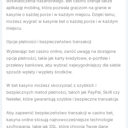
doświadczenia hazardowego. Bet casino oferuje także
aplikację mobilną, która pozwala graczom na granie w
kasynie o każdej porze i w każdym miejscu. Dzięki temu,
możesz wygrać w kasynie bet o każdej porze i w każdym
miejscu.
Opcje płatności i bezpieczeństwo transakcji
Wybierając bet casino online, zwróć uwagę na dostępne
opcje płatności, takie jak karty kredytowe, e-portfele i
przelewy bankowe, aby wybrać najwygodniejszy dla siebie
sposób wpłaty i wypłaty środków.
W bet kasyno możesz skorzystać z szybkich i
bezpiecznych metod płatności, takich jak PayPal, Skrill czy
Neteller, które gwarantują szybkie i bezpieczne transakcje.
Aby zapewnić bezpieczeństwo transakcji w casino bet,
kasyna online stosują najnowocześniejsze technologie
szyfrowania, takie jak SSL, które chronią Twoje dane