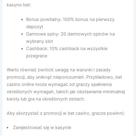
kasyno bet:
Bonus powitalny: 100% bonus na pierwszy
depozyt
Darmowe spiny: 20 darmowych spinów na
wybrany slot
Cashback: 10% cashback na wszystkie
przegrane
Warto również zwrócić uwagę na warunki i zasady
promocji, aby uniknąć nieporozumień. Przykładowo, bet
casino online może wymagać od graczy spełnienia
określonych wymagań, takich jak obstawianie minimalnej
kwoty lub gra na określonych slotach.
Aby skorzystać z promocji w bet casino, gracze powinni:
Zarejestrować się w kasynie