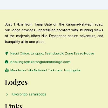
Just 1.7km from Tangi Gate on the Karuma-Pakwach road,
our lodge provides unparalleled comfort with stunning views
of the majestic Albert Nile. Experience nature, adventure, and
tranquility all in one place.
Head Office: Lungujja, Ssendawula Zone Eseza House
bookings@kikorongosafarilodge.com
Murchson Falls National Park near Tangi gate.
Lodges
Kikorongo safarilodge
Links