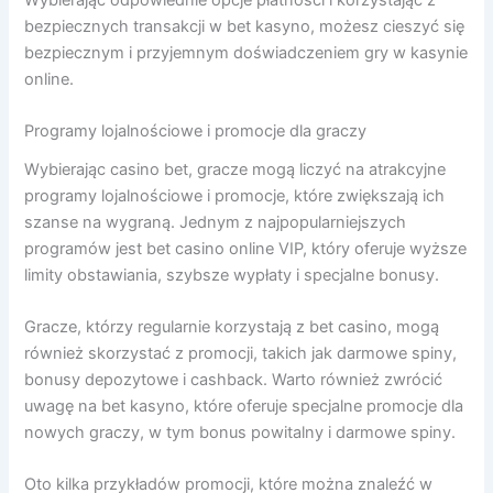
Wybierając odpowiednie opcje płatności i korzystając z
bezpiecznych transakcji w bet kasyno, możesz cieszyć się
bezpiecznym i przyjemnym doświadczeniem gry w kasynie
online.
Programy lojalnościowe i promocje dla graczy
Wybierając casino bet, gracze mogą liczyć na atrakcyjne
programy lojalnościowe i promocje, które zwiększają ich
szanse na wygraną. Jednym z najpopularniejszych
programów jest bet casino online VIP, który oferuje wyższe
limity obstawiania, szybsze wypłaty i specjalne bonusy.
Gracze, którzy regularnie korzystają z bet casino, mogą
również skorzystać z promocji, takich jak darmowe spiny,
bonusy depozytowe i cashback. Warto również zwrócić
uwagę na bet kasyno, które oferuje specjalne promocje dla
nowych graczy, w tym bonus powitalny i darmowe spiny.
Oto kilka przykładów promocji, które można znaleźć w