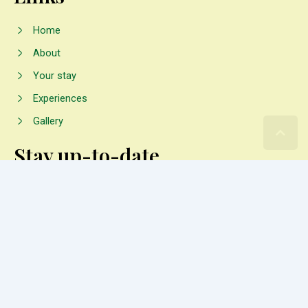
Home
About
Your stay
Experiences
Gallery
Stay up-to-date
Instagram
facebook
+256 789 390 350
+256 709 116 627
Copyright © 2023. All Right Reserved.