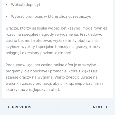
Wpłacić depozyt
Wybrać promocję, w której chcą uczestniczyć
Gracze, którzy są lojalni wobec bet kasyno, mogą również
liczyć na specjalne nagrody i wyróżnienia. Przykładowo,
casino bet może oferować wyższe limity obstawiania,
szybsze wypłaty i specjalne bonusy dla graczy, którzy
osiągnęli określony poziom lojalności.
Podsumowując, bet casino online oferuje atrakcyjne
programy lojalnościowe i promocje, które zwiększają
szanse graczy na wygraną. Warto zwrócić uwagę na
warunki i zasady promocji, aby uniknąć nieporozumień i
skorzystać z najlepszych ofert.
PREVIOUS
NEXT