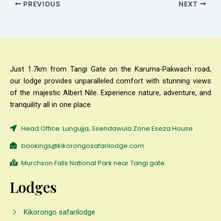
PREVIOUS
NEXT
Just 1.7km from Tangi Gate on the Karuma-Pakwach road,
our lodge provides unparalleled comfort with stunning views
of the majestic Albert Nile. Experience nature, adventure, and
tranquility all in one place.
Head Office: Lungujja, Ssendawula Zone Eseza House
bookings@kikorongosafarilodge.com
Murchson Falls National Park near Tangi gate.
Lodges
Kikorongo safarilodge