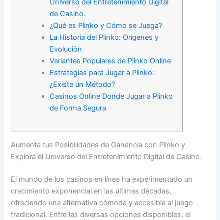
Universo del Entretenimiento Digital
de Casino.
¿Qué es Plinko y Cómo se Juega?
La Historia del Plinko: Orígenes y
Evolución
Variantes Populares de Plinko Online
Estrategias para Jugar a Plinko:
¿Existe un Método?
Casinos Online Donde Jugar a Plinko
de Forma Segura
Aumenta tus Posibilidades de Ganancia con Plinko y
Explora el Universo del Entretenimiento Digital de Casino.
El mundo de los casinos en línea ha experimentado un
crecimiento exponencial en las últimas décadas,
ofreciendo una alternativa cómoda y accesible al juego
tradicional. Entre las diversas opciones disponibles, el