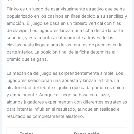
Plinko es un juego de azar visualmente atractivo que se ha
popularizado en los casinos en línea debido a su sencillez y
emoción. El juego se basa en un tablero vertical con filas
de clavijas. Los jugadores lanzan una ficha desde la parte
superior, y esta rebota aleatoriamente a través de las
clavijas hasta llegar a una de las ranuras de premios en la
parte inferior. La posición final de la ficha determina el
premio que se gana.
La mecánica del juego es sorprendentemente simple. Los
jugadores seleccionan una apuesta y lanzan la ficha. La
aleatoriedad del rebote significa que cada partida es única
y emocionante. Aunque el juego se basa en el azar,
algunos jugadores experimentan con diferentes estrategias
para intentar influir en el resultado, aunque en realidad el
resultado es completamente aleatorio.
Factor
Descripción