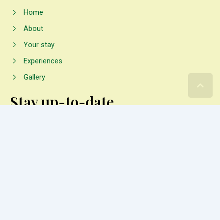
Home
About
Your stay
Experiences
Gallery
Stay up-to-date
Instagram
facebook
+256 789 390 350
+256 709 116 627
Copyright © 2023. All Right Reserved.