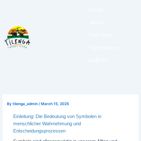
Skip
Home
to
content
About
Your Stay
Experiences
Gallery
By
tilenga_admin
/
March 15, 2025
Einleitung: Die Bedeutung von Symbolen in
menschlicher Wahrnehmung und
Entscheidungsprozessen