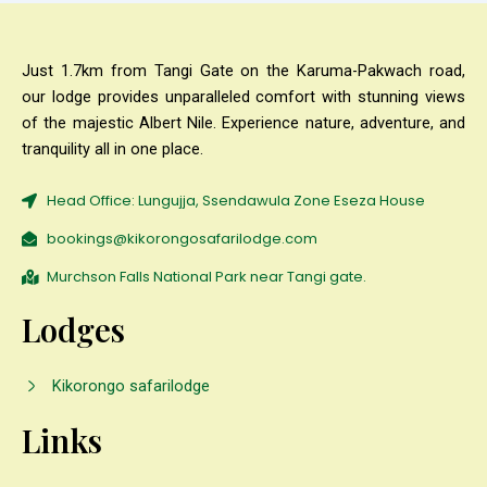
Just 1.7km from Tangi Gate on the Karuma-Pakwach road,
our lodge provides unparalleled comfort with stunning views
of the majestic Albert Nile. Experience nature, adventure, and
tranquility all in one place.
Head Office: Lungujja, Ssendawula Zone Eseza House
bookings@kikorongosafarilodge.com
Murchson Falls National Park near Tangi gate.
Lodges
Kikorongo safarilodge
Links