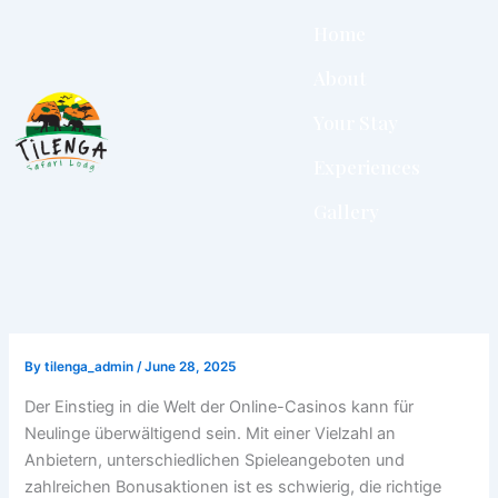
Skip
Home
to
content
About
Your Stay
Experiences
Gallery
By
tilenga_admin
/
June 28, 2025
Der Einstieg in die Welt der Online-Casinos kann für
Neulinge überwältigend sein. Mit einer Vielzahl an
Anbietern, unterschiedlichen Spieleangeboten und
zahlreichen Bonusaktionen ist es schwierig, die richtige