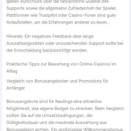
geben Aufschluss über die tatsächliche Qualität des
Supports sowie die allgemeine Zufriedenheit der Spieler.
Plattformen wie Trustpilot oder Casino-Foren sind gute
Anlaufstellen, um die Erfahrungen anderer zu lesen.
Hinweis: Ein negatives Feedback über lange
Auszahlungszeiten oder unzureichenden Support sollte bei
der Entscheidung berücksichtigt werden.
Praktische Tipps zur Bewertung von Online-Casinos im
Alltag
Vergleich von Bonusangeboten und Promotions für
Anfänger
Bonusangebote sind für Neulinge eine attraktive
Möglichkeit, das eigene Budget zu strecken. Beim Vergleich
sollten Sie auf die Umsatzbedingungen, die
Gültigkeitsdauer und die maximale Auszahlung aus
Bonusgeldern achten. Ein großzügiger Willkommensbonus