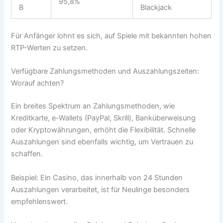
95,8%
B
Blackjack
Für Anfänger lohnt es sich, auf Spiele mit bekannten hohen
RTP-Werten zu setzen.
Verfügbare Zahlungsmethoden und Auszahlungszeiten:
Worauf achten?
Ein breites Spektrum an Zahlungsmethoden, wie
Kreditkarte, e-Wallets (PayPal, Skrill), Banküberweisung
oder Kryptowährungen, erhöht die Flexibilität. Schnelle
Auszahlungen sind ebenfalls wichtig, um Vertrauen zu
schaffen.
Beispiel: Ein Casino, das innerhalb von 24 Stunden
Auszahlungen verarbeitet, ist für Neulinge besonders
empfehlenswert.