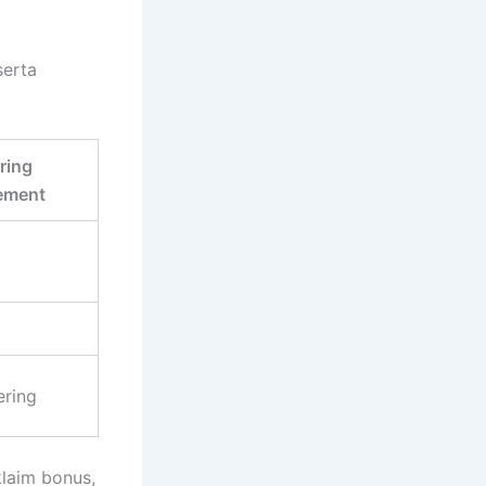
serta
ring
ement
ring
laim bonus,