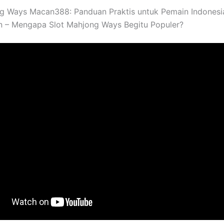
g Ways Macan388: Panduan Praktis untuk Pemain Indonesi
n – Mengapa Slot Mahjong Ways Begitu Populer?