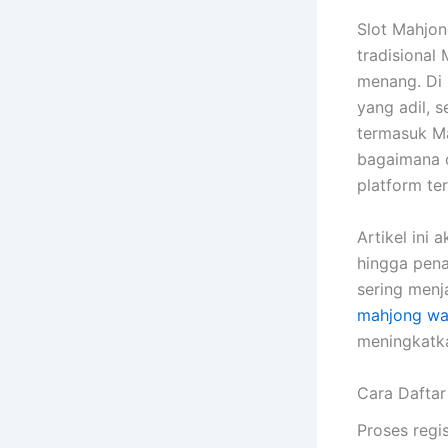
Slot Mahjo
tradisional
menang. Di 
yang adil, 
termasuk Ma
bagaimana c
platform te
Artikel ini
hingga pena
sering menj
mahjong wa
meningkatk
Cara Dafta
Proses regi