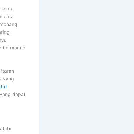
n tema
n cara
g menang
ring,
nya
 bermain di
aftaran
s yang
slot
 yang dapat
atuhi