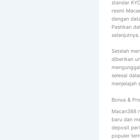
standar KYC
resmi Macan
dengan data
Pastikan da
selanjutnya.
Setelah men
diberikan u
mengunggah 
selesai dal
menjelajah 
Bonus & Pr
Macan388 m
baru dan me
deposit per
populer ter