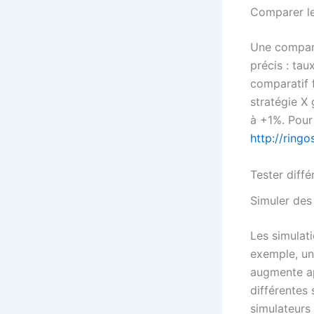
Comparer le
Une compara
précis : tau
comparatif 
stratégie X
à +1%. Pour
http://ringo
Tester diff
Simuler des
Les simulati
exemple, une
augmente ap
différentes 
simulateurs 