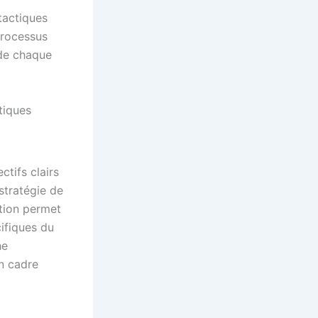
 tactiques
 processus
 de chaque
tiques
ctifs clairs
stratégie de
ation permet
cifiques du
he
n cadre