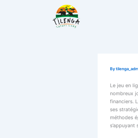
Skip
to
content
By
tilenga_ad
Le jeu en l
nombreux jo
financiers. 
ses stratégi
méthodes ép
s’appuyant 