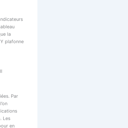
indicateurs
tableau
ue la
 Y plafonne
ll
iées. Par
l’on
ications
. Les
pour en