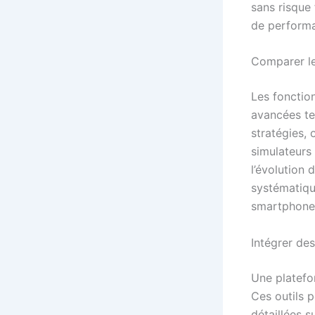
sans risque 
de performa
Comparer le
Les fonction
avancées tel
stratégies, 
simulateurs
l’évolution 
systématique
smartphone) 
Intégrer de
Une platefor
Ces outils 
détaillées s