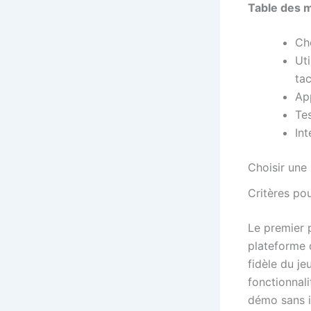
Table des 
Ch
Uti
ta
Ap
Te
Int
Choisir une
Critères po
Le premier 
plateforme d
fidèle du je
fonctionnali
démo sans in