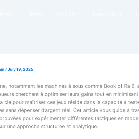
Home
About
Your Stay
Experiences
G
min
/
July 19, 2025
igne, notamment les machines à sous comme Book of Ra 6, a
ueurs cherchant à optimiser leurs gains tout en minimisant 
La clé pour maîtriser ces jeux réside dans la capacité à teste
es sans dépenser d’argent réel. Cet article vous guide à tr
rouvées pour expérimenter différentes tactiques en mode 
sur une approche structurée et analytique.