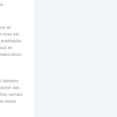
ts
oix et
e mise est
préétablie.
tout en
mélioration.
s tableurs
tecter des
d’un certain
ne mieux