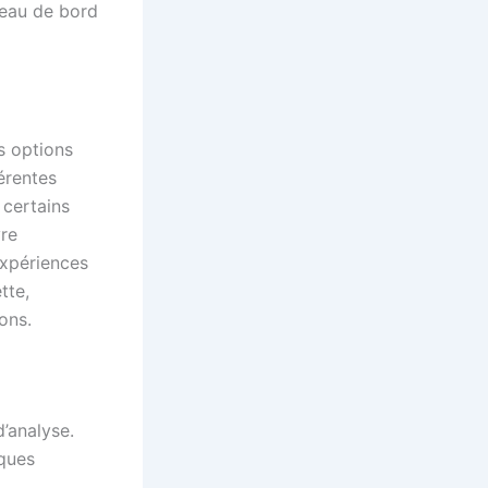
bleau de bord
es options
érentes
 certains
vre
’expériences
tte,
ons.
d’analyse.
iques