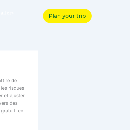
allery
Plan your trip
ttire de
les risques
r et ajuster
avers des
gratuit, en