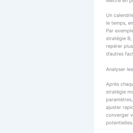
Mettre en pl
Un calendri
le temps, en
Par exemple,
stratégie B
repérer plus
d’autres fac
Analyser le
Après chaque
stratégie m
paramètres,
ajuster rap
converger ve
potentielles