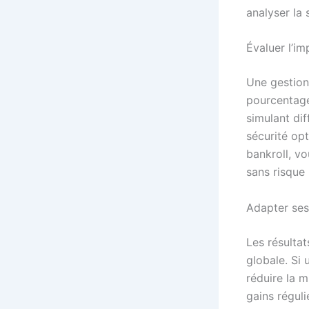
analyser la s
Évaluer l’im
Une gestion
pourcentage 
simulant di
sécurité op
bankroll, vo
sans risque 
Adapter ses
Les résultat
globale. Si 
réduire la m
gains régul