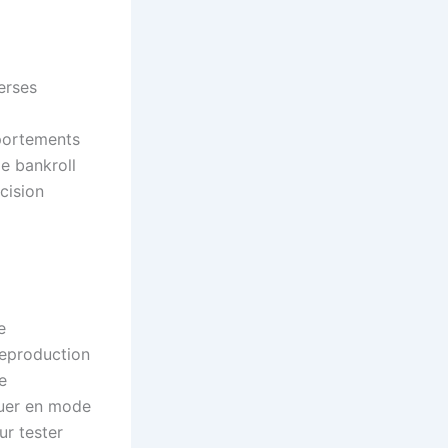
erses
mportements
e bankroll
cision
e
reproduction
e
jouer en mode
ur tester