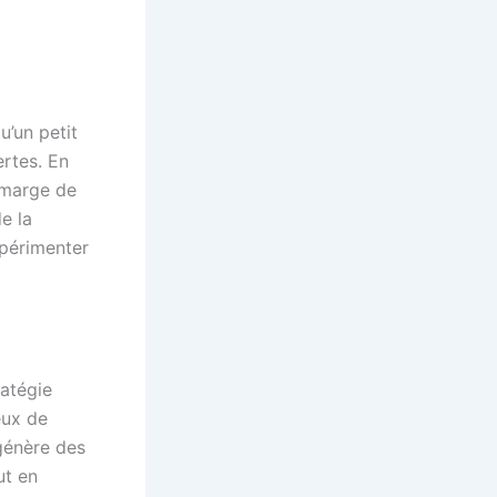
u’un petit
ertes. En
 marge de
e la
xpérimenter
ratégie
eux de
 génère des
ut en