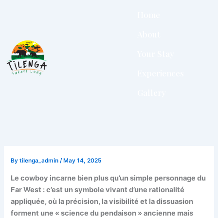
Skip
Home
to
content
About
Your Stay
Experiences
Gallery
By
tilenga_admin
/
May 14, 2025
Le cowboy incarne bien plus qu’un simple personnage du
Far West : c’est un symbole vivant d’une rationalité
appliquée, où la précision, la visibilité et la dissuasion
forment une « science du pendaison » ancienne mais