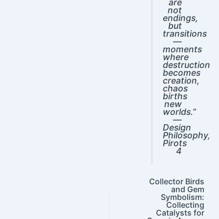
are
not
endings,
but
transitions
—
moments
where
destruction
becomes
creation,
chaos
births
new
worlds.”
—
Design
Philosophy,
Pirots
4
Collector Birds
and Gem
Symbolism:
Collecting
Catalysts for