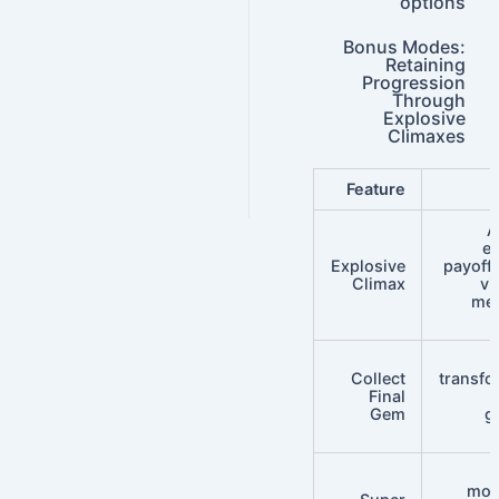
options
Bonus Modes:
Retaining
Progression
Through
Explosive
Climaxes
Feature
A
e
Explosive
payoff
Climax
vi
mec
Collect
transfo
Final
Gem
g
mom