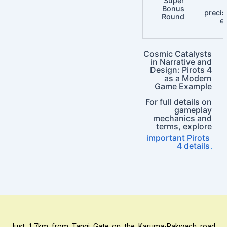
Super
Bonus
precis
Round
e
Cosmic Catalysts
in Narrative and
Design: Pirots 4
as a Modern
Game Example
For full details on
gameplay
mechanics and
terms, explore
important Pirots
4 details
.
Just 1.7km from Tangi Gate on the Karuma-Pakwach road,