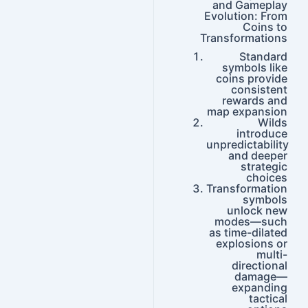
and Gameplay
Evolution: From
Coins to
Transformations
Standard
symbols like
coins provide
consistent
rewards and
map expansion
Wilds
introduce
unpredictability
and deeper
strategic
choices
Transformation
symbols
unlock new
modes—such
as time-dilated
explosions or
multi-
directional
damage—
expanding
tactical