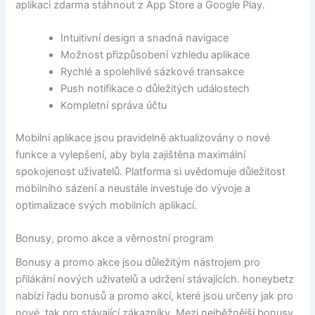
aplikaci zdarma stáhnout z App Store a Google Play.
Intuitivní design a snadná navigace
Možnost přizpůsobení vzhledu aplikace
Rychlé a spolehlivé sázkové transakce
Push notifikace o důležitých událostech
Kompletní správa účtu
Mobilní aplikace jsou pravidelně aktualizovány o nové
funkce a vylepšení, aby byla zajištěna maximální
spokojenost uživatelů. Platforma si uvědomuje důležitost
mobilního sázení a neustále investuje do vývoje a
optimalizace svých mobilních aplikací.
Bonusy, promo akce a věrnostní program
Bonusy a promo akce jsou důležitým nástrojem pro
přilákání nových uživatelů a udržení stávajících. honeybetz
nabízí řadu bonusů a promo akcí, které jsou určeny jak pro
nové, tak pro stávající zákazníky. Mezi nejběžnější bonusy