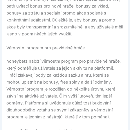
patří uvítací bonus pro nové hráče, bonusy za vklad,
bonusy za ztrátu a speciální promo akce spojené s
konkrétními událostmi. Důležité je, aby bonusy a promo
akce byly transparentní a srozumitelné, a aby uživatelé měli
jasno v podmínkách jejich využití.
Věrnostní program pro pravidelné hráče
honeybetz nabízí věrnostní program pro pravidelné hráče,
který odměňuje uživatele za jejich aktivitu na platformě.
Hráči získávají body za každou sázku a hru, které se
mohou uplatnit na bonusy, free spiny a další odměny.
Věrnostní program je rozdělen do několika úrovní, které
závisí na aktivitě uživatele. Čím vyšší úroveň, tím lepší
odměny. Platforma si uvědomuje důležitost budování
dlouhodobého vztahu se svými zákazníky a věrnostní
program je jedním z nástrojů, které jí v tom pomáhají.