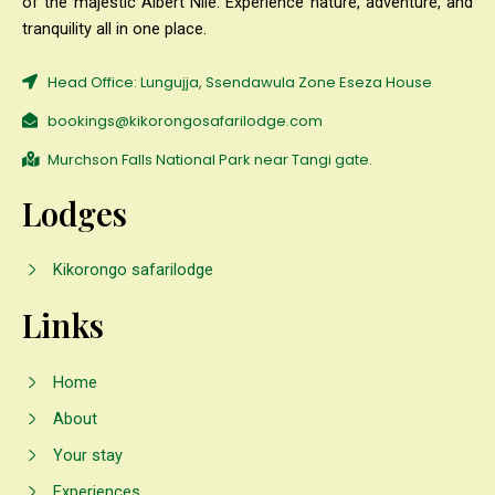
of the majestic Albert Nile. Experience nature, adventure, and
tranquility all in one place.
Head Office: Lungujja, Ssendawula Zone Eseza House
bookings@kikorongosafarilodge.com
Murchson Falls National Park near Tangi gate.
Lodges
Kikorongo safarilodge
Links
Home
About
Your stay
Experiences