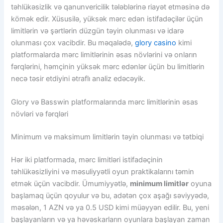
təhlükəsizlik və qanunvericilik tələblərinə riayət etməsinə də
kömək edir. Xüsusilə, yüksək mərc edən istifadəçilər üçün
limitlərin və şərtlərin düzgün təyin olunması və idarə
olunması çox vacibdir. Bu məqalədə,
glory casino
kimi
platformalarda mərc limitlərinin əsas növlərini və onların
fərqlərini, həmçinin yüksək mərc edənlər üçün bu limitlərin
necə təsir etdiyini ətraflı analiz edəcəyik.
Glory və Basswin platformalarında mərc limitlərinin əsas
növləri və fərqləri
Minimum və maksimum limitlərin təyin olunması və tətbiqi
Hər iki platformada, mərc limitləri istifadəçinin
təhlükəsizliyini və məsuliyyətli oyun praktikalarını təmin
etmək üçün vacibdir. Ümumiyyətlə,
minimum limitlər
oyuna
başlamaq üçün qoyulur və bu, adətən çox aşağı səviyyədə,
məsələn, 1 AZN və ya 0.5 USD kimi müəyyən edilir. Bu, yeni
başlayanların və ya həvəskarların oyunlara başlayan zaman