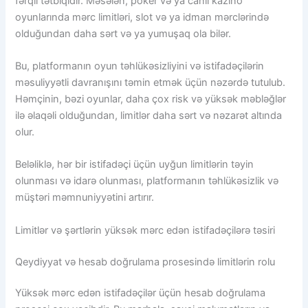
fərqli tətbiqidir. Məsələn, poker və ya canlı kazino
oyunlarında mərc limitləri, slot və ya idman mərclərində
olduğundan daha sərt və ya yumuşaq ola bilər.
Bu, platformanın oyun təhlükəsizliyini və istifadəçilərin
məsuliyyətli davranışını təmin etmək üçün nəzərdə tutulub.
Həmçinin, bəzi oyunlar, daha çox risk və yüksək məbləğlər
ilə əlaqəli olduğundan, limitlər daha sərt və nəzarət altında
olur.
Beləliklə, hər bir istifadəçi üçün uyğun limitlərin təyin
olunması və idarə olunması, platformanın təhlükəsizlik və
müştəri məmnuniyyətini artırır.
Limitlər və şərtlərin yüksək mərc edən istifadəçilərə təsiri
Qeydiyyat və hesab doğrulama prosesində limitlərin rolu
Yüksək mərc edən istifadəçilər üçün hesab doğrulama