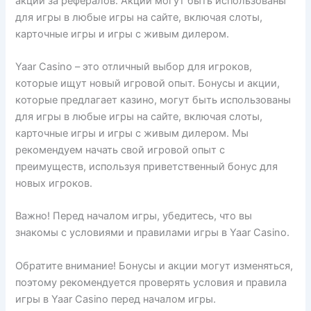
акции за рефералов. Акции могут быть использованы
для игры в любые игры на сайте, включая слоты,
карточные игры и игры с живым дилером.
Yaar Casino – это отличный выбор для игроков,
которые ищут новый игровой опыт. Бонусы и акции,
которые предлагает казино, могут быть использованы
для игры в любые игры на сайте, включая слоты,
карточные игры и игры с живым дилером. Мы
рекомендуем начать свой игровой опыт с
преимуществ, используя приветственный бонус для
новых игроков.
Важно! Перед началом игры, убедитесь, что вы
знакомы с условиями и правилами игры в Yaar Casino.
Обратите внимание! Бонусы и акции могут изменяться,
поэтому рекомендуется проверять условия и правила
игры в Yaar Casino перед началом игры.