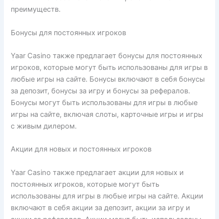
преимуществ.
Бонусы для постоянных игроков
Yaar Casino также предлагает бонусы для постоянных
игроков, которые могут быть использованы для игры в
любые игры на сайте. Бонусы включают в себя бонусы
за депозит, бонусы за игру и бонусы за рефералов.
Бонусы могут быть использованы для игры в любые
игры на сайте, включая слоты, карточные игры и игры
с живым дилером.
Акции для новых и постоянных игроков
Yaar Casino также предлагает акции для новых и
постоянных игроков, которые могут быть
использованы для игры в любые игры на сайте. Акции
включают в себя акции за депозит, акции за игру и