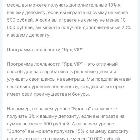
месяц вы можете получать дополнительные 10% к
вашему депозиту, если вы играете на сумму не менее
500 рублей. А если вы играете на сумму не менее 10
000 рублей, вы можете получать дополнительные 20%
к вашему депозиту.
Программа лояльности “Ярд VIP”
Программа лояльности “Ярд VIP” – это отличный
способ для вас зарабатывать реальные деньги и
улучшать свои шансы на выигрыш. Мы предлагаем вам
несколько уровней лояльности, каждый из которых
имеет свои преимущества и бонусы.
Например, на нашем уровне “Бронза” вы можете
получать 5% к вашему депозиту, если вы играете на
сумму не менее 500 рублей. А на нашем уровне
“Золото” вы можете получать 15% к вашему депоситу,
если вы играете на сумму не менее 10 000 рублей.