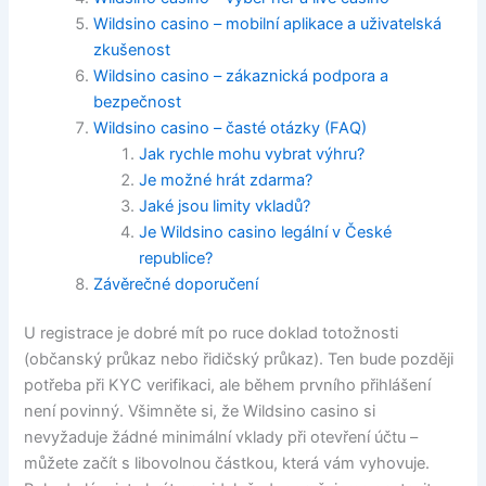
Wildsino casino – mobilní aplikace a uživatelská
zkušenost
Wildsino casino – zákaznická podpora a
bezpečnost
Wildsino casino – časté otázky (FAQ)
Jak rychle mohu vybrat výhru?
Je možné hrát zdarma?
Jaké jsou limity vkladů?
Je Wildsino casino legální v České
republice?
Závěrečné doporučení
U registrace je dobré mít po ruce doklad totožnosti
(občanský průkaz nebo řidičský průkaz). Ten bude později
potřeba při KYC verifikaci, ale během prvního přihlášení
není povinný. Všimněte si, že Wildsino casino si
nevyžaduje žádné minimální vklady při otevření účtu –
můžete začít s libovolnou částkou, která vám vyhovuje.