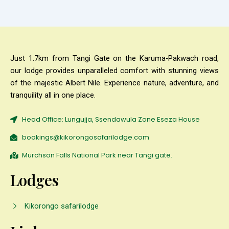
Just 1.7km from Tangi Gate on the Karuma-Pakwach road,
our lodge provides unparalleled comfort with stunning views
of the majestic Albert Nile. Experience nature, adventure, and
tranquility all in one place.
Head Office: Lungujja, Ssendawula Zone Eseza House
bookings@kikorongosafarilodge.com
Murchson Falls National Park near Tangi gate.
Lodges
Kikorongo safarilodge