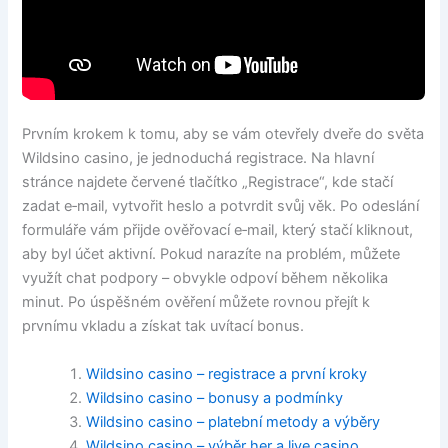
Prvním krokem k tomu, aby se vám otevřely dveře do světa
Wildsino casino, je jednoduchá registrace. Na hlavní
stránce najdete červené tlačítko „Registrace“, kde stačí
zadat e‑mail, vytvořit heslo a potvrdit svůj věk. Po odeslání
formuláře vám přijde ověřovací e‑mail, který stačí kliknout,
aby byl účet aktivní. Pokud narazíte na problém, můžete
využít chat podpory – obvykle odpoví během několika
minut. Po úspěšném ověření můžete rovnou přejít k
prvnímu vkladu a získat tak uvítací bonus.
Wildsino casino – registrace a první kroky
Wildsino casino – bonusy a podmínky
Wildsino casino – platební metody a výběry
Wildsino casino – výběr her a live casino