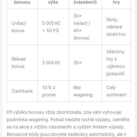
bonusu
výše
(násobení)
hry
30×
Sloty,
Uvítací
5 000 Kč
(vklad) /
některé
bonus
+ 50 FS
40×
stolní hry
(bonus)
Všechny
Reload
hry s
2 000 Kč
35×
bonus
výjimkou
jackpotů
10 % z
Bez
Celý
Cashback
proher
wagering
sortiment
Při výběru bonusu vždy zkontrolujte, zda vám vyhovuje
podmínka wagering. Pokud hledáte rychlé výplaty, zaměřte
se na akce s nižším násobením a vyšším limitem výplaty.
Bonusové kódy jsou obvykle zadávány automaticky, ale v