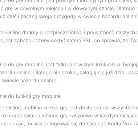
e do gry mobilnej jest prostym i intuicyjnym procesem, k
ć grę w dowolnym miejscu i w dowolnym czasie. Dlatego n
już dziś i zacznij swoją przygodę w świecie hazardu online!
no Online dbamy o bezpieczeństwo i prywatność naszych 
s jest zabezpieczony certyfikatem SSL, co sprawia, że Tw
e do gry mobilnej jest tylko pierwszym krokiem w Twojej
zardu online. Dlatego nie czekaj, zaloguj się już dziś i zac
świecie hazardu online!
e do funkcji gry mobilnej
o Online, mobilna wersja gry jest dostępna dla wszystkich
 rozegrać swoje ulubione gry kasynowe w każdym miejscu 
 rozpocząć, musisz zalogować się do swojego konta Vox C