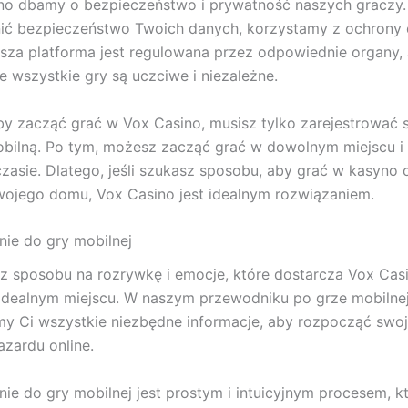
no dbamy o bezpieczeństwo i prywatność naszych graczy.
ić bezpieczeństwo Twoich danych, korzystamy z ochrony 
sza platforma jest regulowana przez odpowiednie organy,
e wszystkie gry są uczciwe i niezależne.
by zacząć grać w Vox Casino, musisz tylko zarejestrować s
obilną. Po tym, możesz zacząć grać w dowolnym miejscu i
asie. Dlatego, jeśli szukasz sposobu, aby grać w kasyno o
ojego domu, Vox Casino jest idealnym rozwiązaniem.
ie do gry mobilnej
sz sposobu na rozrywkę i emocje, które dostarcza Vox Casi
 idealnym miejscu. W naszym przewodniku po grze mobilnej
y Ci wszystkie niezbędne informacje, aby rozpocząć swo
azardu online.
e do gry mobilnej jest prostym i intuicyjnym procesem, k