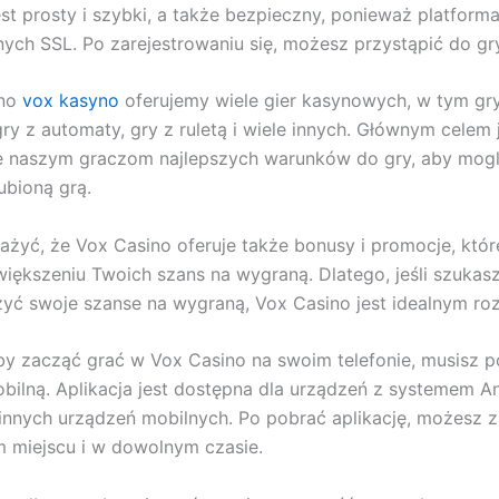
jest prosty i szybki, a także bezpieczny, ponieważ platform
ych SSL. Po zarejestrowaniu się, możesz przystąpić do gr
ino
vox kasyno
oferujemy wiele gier kasynowych, w tym gr
ry z automaty, gry z ruletą i wiele innych. Głównym celem 
e naszym graczom najlepszych warunków do gry, aby mogl
ubioną grą.
żyć, że Vox Casino oferuje także bonusy i promocje, któ
ększeniu Twoich szans na wygraną. Dlatego, jeśli szukas
yć swoje szanse na wygraną, Vox Casino jest idealnym ro
by zacząć grać w Vox Casino na swoim telefonie, musisz 
obilną. Aplikacja jest dostępna dla urządzeń z systemem An
 innych urządzeń mobilnych. Po pobrać aplikację, możesz 
 miejscu i w dowolnym czasie.