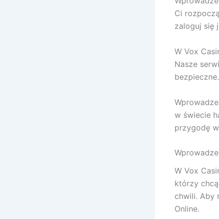
Wprowadzeni
Ci rozpoczą
zaloguj się 
W Vox Casi
Nasze serwi
bezpieczne.
Wprowadzeni
w świecie ha
przygodę w 
Wprowadzeni
W Vox Casin
którzy chcą
chwili. Aby
Online.