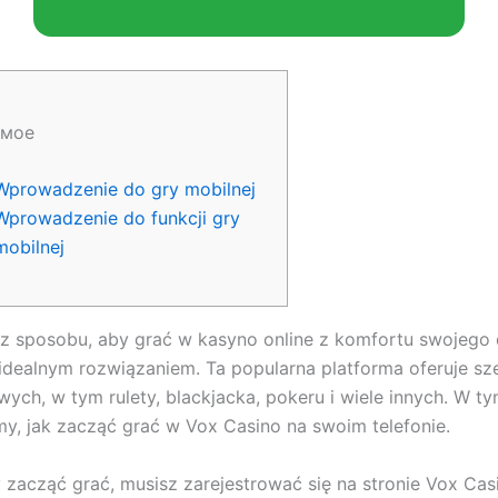
мое
Wprowadzenie do gry mobilnej
Wprowadzenie do funkcji gry
mobilnej
sz sposobu, aby grać w kasyno online z komfortu swojego
 idealnym rozwiązaniem. Ta popularna platforma oferuje sz
wych, w tym rulety, blackjacka, pokeru i wiele innych. W ty
y, jak zacząć grać w Vox Casino na swoim telefonie.
 zacząć grać, musisz zarejestrować się na stronie Vox Cas