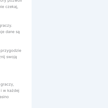
tóry pozwoli
ie czekaj,
graczy.
oje dane są
 przygodzie
znij swoją
 graczy,
i w każdej
asino