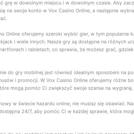
ć grę w dowolnym miejscu i w dowolnym czasie. Aby zacz
ię na swoje konto w Vox Casino Online, a następnie wybra
ać.
o Online oferujemy szeroki wybór gier, w tym popularne k
ackjack i wiele innych. Nasze gry są dostępne na różnych ur
artfonach i tabletach, co sprawia, że możesz grać, gdzie
e do gry mobilnej jest również idealnym sposobem na po
usów i promocji. W Vox Casino Online oferujemy różne bo
które mogą pomóc Ci zwiększyć swoje szanse na wygraną.
ś nowy w świecie hazardu online, nie musisz się obawiać. N
t dostępna 24/7, aby pomóc Ci w każdej sprawie, która mogł