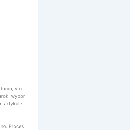
 domu, Vox
eroki wybór
m artykule
ino. Proces