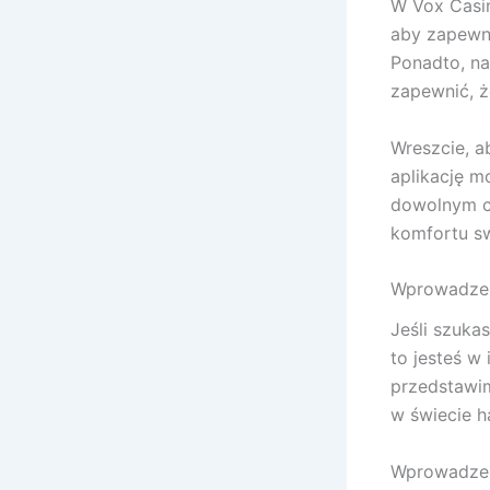
W Vox Casi
aby zapewn
Ponadto, na
zapewnić, ż
Wreszcie, a
aplikację m
dowolnym cz
komfortu sw
Wprowadzen
Jeśli szuka
to jesteś w
przedstawim
w świecie h
Wprowadzeni