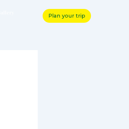
allery
Plan your trip