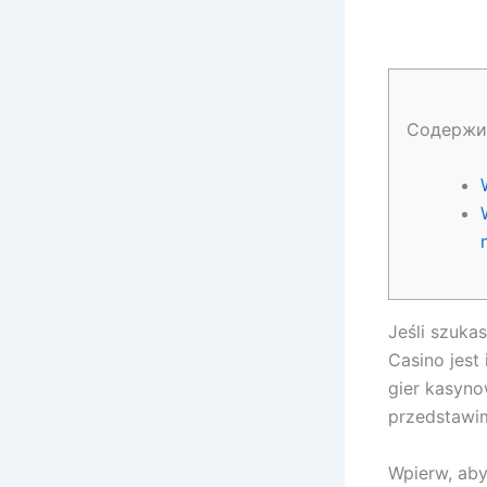
Содержи
Jeśli szuka
Casino jest
gier kasyno
przedstawim
Wpierw, aby