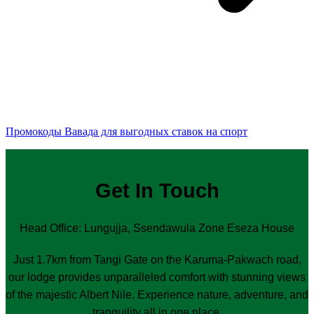
Промокоды Вавада для выгодных ставок на спорт
Get In Touch
Head Office: Lungujja, Ssendawula Zone Eseza House
Just 1.7km from Tangi Gate on the Karuma-Pakwach road,
our lodge provides unparalleled comfort with stunning views
of the majestic Albert Nile. Experience nature, adventure, and
tranquility all in one place.