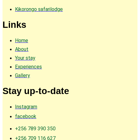
Kikorongo safarilodge
Links
Home
About
Your stay
Experiences
Gallery
Stay up-to-date
Instagram
facebook
+256 789 390 350
+256 709 116 627