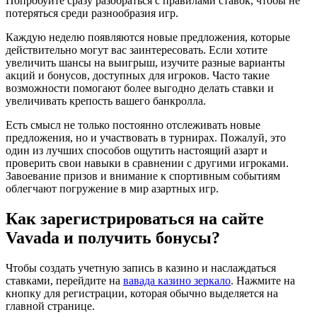
Попробуйте сразу разобраться с правилами ставок, чтобы не
потеряться среди разнообразия игр.
Каждую неделю появляются новые предложения, которые
действительно могут вас заинтересовать. Если хотите
увеличить шансы на выигрыш, изучите разные варианты
акций и бонусов, доступных для игроков. Часто такие
возможности помогают более выгодно делать ставки и
увеличивать крепость вашего банкролла.
Есть смысл не только постоянно отслеживать новые
предложения, но и участвовать в турнирах. Пожалуй, это
один из лучших способов ощутить настоящий азарт и
проверить свои навыки в сравнении с другими игроками.
Завоевание призов и внимание к спортивным событиям
облегчают погружение в мир азартных игр.
Как зарегистрироваться на сайте
Vavada и получить бонусы?
Чтобы создать учетную запись в казино и наслаждаться
ставками, перейдите на
вавада казино зеркало
. Нажмите на
кнопку для регистрации, которая обычно выделяется на
главной странице.