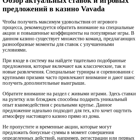
Обзор актуальных ставок и игровых
предложений в казино Vavada
Чтобы получить максимум удовольствия от игрового
процесса, рекомендуется обратить внимание на специальные
акции и повышенные коэффициенты на популярные игры. В
данном казино существует множество команд, предлагающих
разнообразные моменты для ставок с улучшенными
условиями.
При входе в систему вы найдете тщательно подобранные
предложения, которые включают как классические, так и
новые развлечения. Специальные турниры и соревнования с
крупными призами часто привлекают внимание и дают шанс
получить дополнительные выигрыши.
Обратите внимание на раздел с живыми играми. Здесь ставки
на рулетку или блэкджек способны подарить уникальный
опыт взаимодействия с реальными крупье. Данное
предложение идеально подходит для тех, кто хочет ощутить
атмосферу настоящего казино прямо из дома.
Не пропустите и временные акции, которые могут
предложить бонусные суммы в момент совершения
определенных действий, например, регистрации или первых