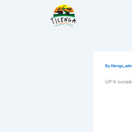
Skip
to
content
By
tilenga_ad
UP-X онлай