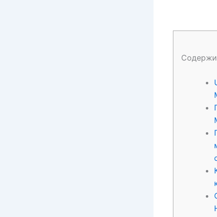
Содержи