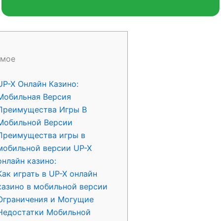
мое
UP-X Онлайн Казино:
Мобильная Версия
Преимущества Игры В
Мобильной Версии
Преимущества игры в
мобильной версии UP-X
онлайн казино:
Как играть в UP-X онлайн
казино в мобильной версии
Ограничения и Могущие
Недостатки Мобильной