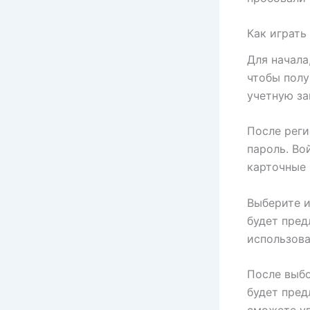
Как играть
Для начала
чтобы полу
учетную за
После реги
пароль. Во
карточные 
Выберите и
будет пред
использова
После выбо
будет пред