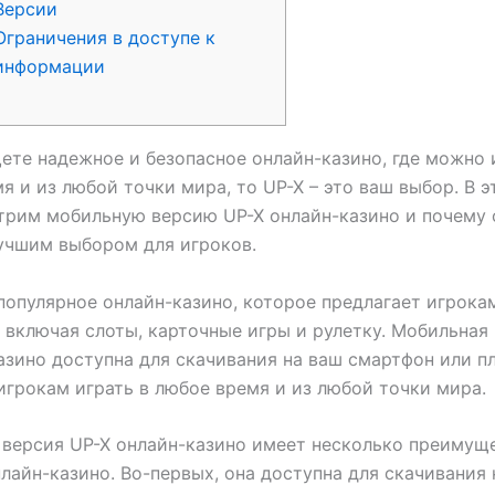
Версии
Ограничения в доступе к
информации
ете надежное и безопасное онлайн-казино, где можно 
я и из любой точки мира, то UP-X – это ваш выбор. В 
рим мобильную версию UP-X онлайн-казино и почему 
учшим выбором для игроков.
 популярное онлайн-казино, которое предлагает игрок
, включая слоты, карточные игры и рулетку. Мобильная
азино доступна для скачивания на ваш смартфон или пл
игрокам играть в любое время и из любой точки мира.
версия UP-X онлайн-казино имеет несколько преимущ
лайн-казино. Во-первых, она доступна для скачивания 