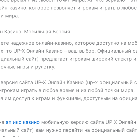
айн-казино, которое позволяет игрокам играть в любое
и мира.
н Казино: Мобильная Версия
ете надежное онлайн-казино, которое доступно на мо
х, то UP-X Онлайн Казино – ваш выбор. Официальный с
ициальный сайт) предлагает игрокам широкий спектр и
точные игры и рулетку.
версия сайта UP-X Онлайн Казино (up-x официальный с
игрокам играть в любое время и из любой точки мира,
я им доступ к играм и функциям, доступным на офици
 на
ап икс казино
мобильную версию сайта UP-X Онлайн
иальный сайт) вам нужно перейти на официальный сайт