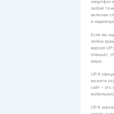
смартфон и
любой точк
включая сл
и надежную
Если вы ищ
любое врем
версия UP-
планшет, ч
мира.
UP-X офици
можете ска
сайт – это
мобильную 
UP-X зерка
играть в л