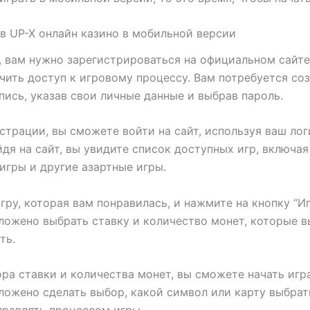
 в UP-X онлайн казино в мобильной версии
, вам нужно зарегистрироваться на официальном сайте
чить доступ к игровому процессу. Вам потребуется со
пись, указав свои личные данные и выбрав пароль.
страции, вы сможете войти на сайт, используя ваш лог
йдя на сайт, вы увидите список доступных игр, включая
игры и другие азартные игры.
гру, которая вам понравилась, и нажмите на кнопку “Иг
ложено выбрать ставку и количество монет, которые в
ть.
ра ставки и количества монет, вы сможете начать игр
ложено сделать выбор, какой символ или карту выбрать