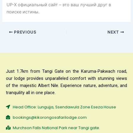
UP-X официальный сайт – это ваш лучший друг в
поиске истины.
PREVIOUS
NEXT
Just 1.7km from Tangi Gate on the Karuma-Pakwach road,
our lodge provides unparalleled comfort with stunning views
of the majestic Albert Nile. Experience nature, adventure, and
tranquility all in one place.
Head Office: Lungujja, Ssendawula Zone Eseza House
bookings@kikorongosafarilodge.com
Murchson Falls National Park near Tangi gate.