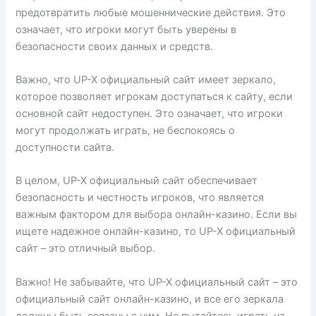
предотвратить любые мошеннические действия. Это
означает, что игроки могут быть уверены в
безопасности своих данных и средств.
Важно, что UP-X официальный сайт имеет зеркало,
которое позволяет игрокам доступаться к сайту, если
основной сайт недоступен. Это означает, что игроки
могут продолжать играть, не беспокоясь о
доступности сайта.
В целом, UP-X официальный сайт обеспечивает
безопасность и честность игроков, что является
важным фактором для выбора онлайн-казино. Если вы
ищете надежное онлайн-казино, то UP-X официальный
сайт – это отличный выбор.
Важно! Не забывайте, что UP-X официальный сайт – это
официальный сайт онлайн-казино, и все его зеркала
должны быть связаны с ним. Не пытайтесь играть на