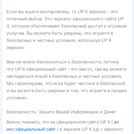
Если вы ищете альтернативу, то UP X зеркало – это
отличный выбор. Это зеркало официального сайта UP
X, которое обеспечивает безопасный доступ к игровым
услугам. Вы можете быть уверены, что играете в
безопасных и честных условиях, используя UP X
зеркало.
Вам не нужно беспокоиться о безопасности, потому
что UP X официальный сайт – это место, где вы можете
насладиться игрой в безопасных и честных условиях.
Мы гарантируем, что игра будет честной и безопасной,
и вы можете быть уверены в том, что играете в лучших
условиях.
Безопасность: Защита Вашей Информации и Денег
Важно помнить, что на официальном сайте UP X (
ап
икс официальный сайт
) и зеркале UP X (up x зеркало)