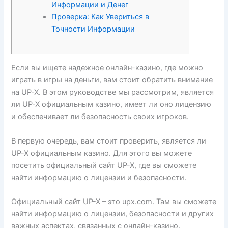
Информации и Денег
Проверка: Как Увериться в
Точности Информации
Если вы ищете надежное онлайн-казино, где можно
играть в игры на деньги, вам стоит обратить внимание
на UP-X. В этом руководстве мы рассмотрим, является
ли UP-X официальным казино, имеет ли оно лицензию
и обеспечивает ли безопасность своих игроков.
В первую очередь, вам стоит проверить, является ли
UP-X официальным казино. Для этого вы можете
посетить официальный сайт UP-X, где вы сможете
найти информацию о лицензии и безопасности.
Официальный сайт UP-X – это upx.com. Там вы сможете
найти информацию о лицензии, безопасности и других
важных аспектах, связанных с онлайн-казино.