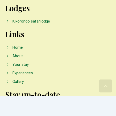
Lodges
Kikorongo safarilodge
Links
Home
About
Your stay
Experiences
Gallery
Stay up-to-date
Instagram