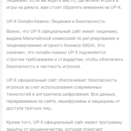
лицензию. Если вы ищете место, где можно играть в
игры на деньги, вам стоит обратить внимание на UP-X.
UP-X Онлайн Казино: Лицензия и Безопасность
Важно, что UP-X официальный сайт имеет лицензию,
выдана Мальтийской комиссией по регулированию и
лицензированию игорного бизнеса (MGA). Это
означает, что онлайн-казино UP-X подчиняется
строгим требованиям и стандартам, чтобы обеспечить
безопасность и честность игроков.
UP-X официальный сайт обеспечивает безопасность
игроков за счет использования современных
технологий и алгоритмов шифрования. Все данные,
передаваемые на сайте, зашифрованы и защищены от
доступа третьих лиц.
Кроме того, UP-X официальный сайт имеет программу
защиты от мошенничества, которая помогает