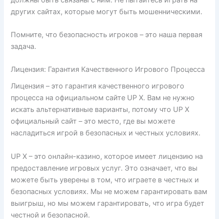
других сайтах, которые могут быть мошенническими.
Помните, что безопасность игроков – это наша первая
задача.
Лицензия: Гарантия Качественного Игрового Процесса
Лицензия – это гарантия качественного игрового
процесса на официальном сайте UP X. Вам не нужно
искать альтернативные варианты, потому что UP X
официальный сайт – это место, где вы можете
насладиться игрой в безопасных и честных условиях.
UP X – это онлайн-казино, которое имеет лицензию на
предоставление игровых услуг. Это означает, что вы
можете быть уверены в том, что играете в честных и
безопасных условиях. Мы не можем гарантировать вам
выигрыш, но мы можем гарантировать, что игра будет
честной и безопасной.