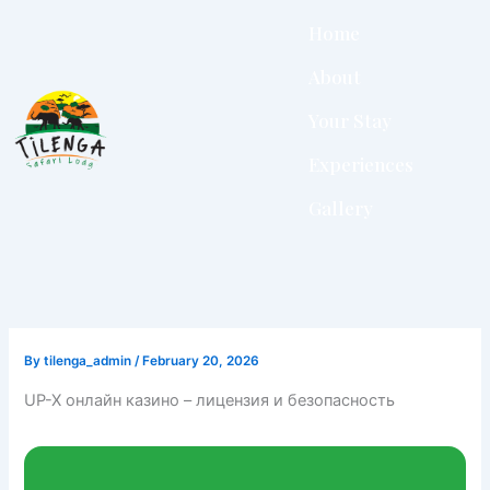
Skip
Home
to
content
About
Your Stay
Experiences
Gallery
By
tilenga_admin
/
February 20, 2026
UP-X онлайн казино – лицензия и безопасность