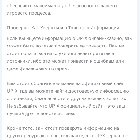
обеспечить максимальную безопасность вашего
игрового процесса.
Проверка: Как Увериться в Точности Информации
Если вы ищете информацию о UP-X онлайн-казино, вам
может быть полезно проверить ее точность. Вам не
стоит полагаться на слухи или неавторитетные
источники, ибо это может привести к ошибкам или
даже финансовым потерям.
Вам стоит обратить внимание на официальный сайт
UP-X, где вы можете найти достоверную информацию
о лицензии, безопасности и других важных аспектах.
Не забывайте, что UP-X официальный сайт – это ваш
лучший друг в поиске истины.
Кроме того, вам стоит проверять информацию на
других ресурсах, но не забывайте, что UP-X зеркало –