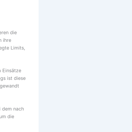
eren die
 ihre
egte Limits,
m Einsätze
gs ist diese
angewandt
ei dem nach
 um die