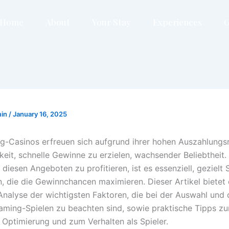
Home
About
Your Stay
Experiences
G
min
/
January 16, 2025
-Casinos erfreuen sich aufgrund ihrer hohen Auszahlungs
keit, schnelle Gewinne zu erzielen, wachsender Beliebtheit
 diesen Angeboten zu profitieren, ist es essenziell, gezielt 
 die die Gewinnchancen maximieren. Dieser Artikel bietet 
e Analyse der wichtigsten Faktoren, die bei der Auswahl und
ming-Spielen zu beachten sind, sowie praktische Tipps zu
 Optimierung und zum Verhalten als Spieler.