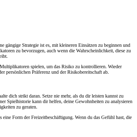
e gängige Strategie ist es, mit kleineren Einsätzen zu beginnen und
likatoren zu bevorzugen, auch wenn die Wahrscheinlichkeit, diese zu
eibt.
Multiplikatoren spielen, um das Risiko zu kontrollieren. Wieder
r persönlichen Präferenz und der Risikobereitschaft ab.
e dich strikt daran. Setze nie mehr, als du dir leisten kannst zu
iner Spielhistorie kann dir helfen, deine Gewohnheiten zu analysieren
gkeiten zu geraten.
als eine Form der Freizeitbeschäftigung. Wenn du das Gefühl hast, die