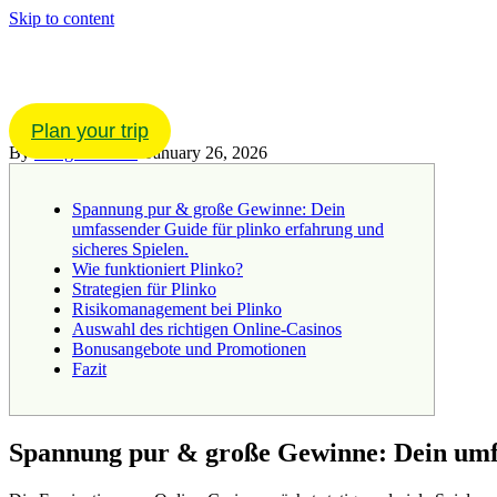
Skip to content
H
Plan your trip
By
tilenga_admin
/
January 26, 2026
Spannung pur & große Gewinne: Dein
umfassender Guide für plinko erfahrung und
sicheres Spielen.
Wie funktioniert Plinko?
Strategien für Plinko
Risikomanagement bei Plinko
Auswahl des richtigen Online-Casinos
Bonusangebote und Promotionen
Fazit
Spannung pur & große Gewinne: Dein umfas