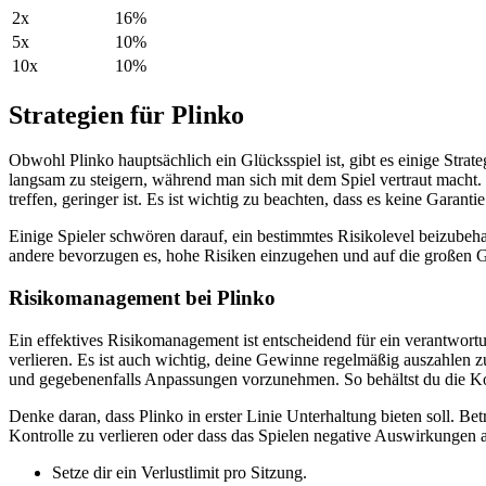
2x
16%
5x
10%
10x
10%
Strategien für Plinko
Obwohl Plinko hauptsächlich ein Glücksspiel ist, gibt es einige Stra
langsam zu steigern, während man sich mit dem Spiel vertraut macht. 
treffen, geringer ist. Es ist wichtig zu beachten, dass es keine Garan
Einige Spieler schwören darauf, ein bestimmtes Risikolevel beizubeha
andere bevorzugen es, hohe Risiken einzugehen und auf die großen Ge
Risikomanagement bei Plinko
Ein effektives Risikomanagement ist entscheidend für ein verantwortun
verlieren. Es ist auch wichtig, deine Gewinne regelmäßig auszahlen zu
und gegebenenfalls Anpassungen vorzunehmen. So behältst du die Kont
Denke daran, dass Plinko in erster Linie Unterhaltung bieten soll. Bet
Kontrolle zu verlieren oder dass das Spielen negative Auswirkungen a
Setze dir ein Verlustlimit pro Sitzung.