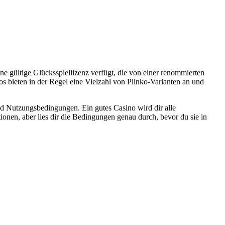
ne gültige Glücksspiellizenz verfügt, die von einer renommierten
 bieten in der Regel eine Vielzahl von Plinko-Varianten an und
nd Nutzungsbedingungen. Ein gutes Casino wird dir alle
ionen, aber lies dir die Bedingungen genau durch, bevor du sie in