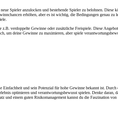
neue Spieler anzulocken und bestehende Spieler zu belohnen. Diese 
nnchancen erhöhen, aber es ist wichtig, die Bedingungen genau zu l
ele.
ie z.B. verdoppelte Gewinne oder zusätzliche Freispiele. Diese Angebot
h, um deine Gewinne zu maximieren, aber spiele verantwortungsbewuss
ine Einfachheit und sein Potenzial für hohe Gewinne bekannt ist. Durch
lebnis optimieren und verantwortungsbewusst spielen. Denke daran, das
atz und einem guten Risikomanagement kannst du die Faszination von 