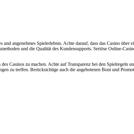
res und angenehmes Spielerlebnis. Achte darauf, dass das Casino über ei
methoden und die Qualität des Kundensupports. Seriöse Online-Casinos
n des Casinos zu machen. Achte auf Transparenz bei den Spielregeln u
dungen zu treffen. Berücksichtige auch die angebotenen Boni und Promot