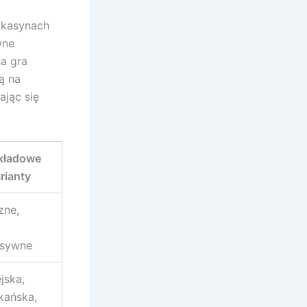
 kasynach
wne
a gra
ą na
ając się
kładowe
rianty
zne,
esywne
jska,
kańska,