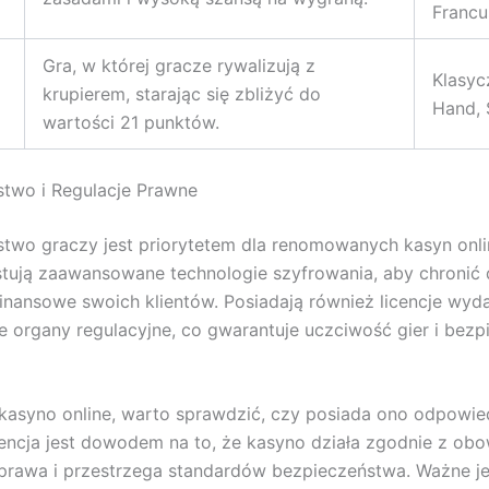
Francu
Gra, w której gracze rywalizują z
Klasyc
krupierem, starając się zbliżyć do
Hand, 
wartości 21 punktów.
two i Regulacje Prawne
two graczy jest priorytetem dla renomowanych kasyn onli
tują zaawansowane technologie szyfrowania, aby chronić
inansowe swoich klientów. Posiadają również licencje wyd
organy regulacyjne, co gwarantuje uczciwość gier i bez
kasyno online, warto sprawdzić, czy posiada ono odpowie
icencja jest dowodem na to, że kasyno działa zgodnie z ob
prawa i przestrzega standardów bezpieczeństwa. Ważne je