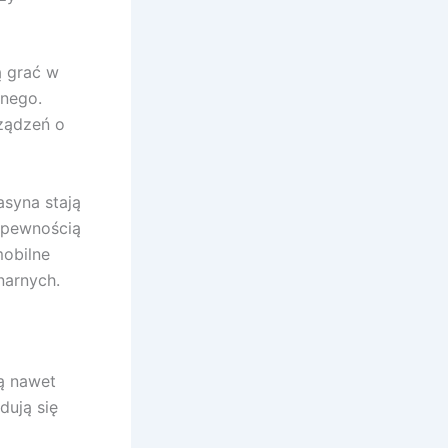
ą grać w
lnego.
ządzeń o
syna stają
z pewnością
mobilne
narnych.
ą nawet
dują się