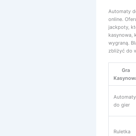
Automaty do
online. Ofe
jackpoty, k
kasynowa, k
wygraną. Bla
zbliżyć do 
Gra
Kasynow
Automaty
do gier
Ruletka