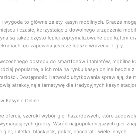
 i wygoda to główne zalety kasyn mobilnych. Gracze mog
ejscu i czasie, korzystając z dowolnego urządzenia mobi
yna są także często lepiej zoptymalizowane pod kątem ur
ekranach, co zapewnia jeszcze lepsze wrażenia z gry.
szechnego dostępu do smartfonów i tabletów, mobilne ka
ardziej popularne, a ich rola na rynku kasyn online będzie 
yszłości. Dostępność i łatwość użytkowania sprawiają, że 
owią atrakcyjną alternatywę dla tradycyjnych kasyn stacjo
w Kasynie Online
ne oferują szeroki wybór gier hazardowych, które zadowol
 wymagających graczy. Wśród najpopularniejszych gier znaj
gier, ruletka, blackjack, poker, baccarat i wiele innych.