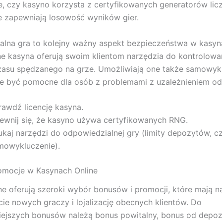
, czy kasyno korzysta z certyfikowanych generatorów lic
e zapewniają losowość wyników gier.
lna gra to kolejny ważny aspekt bezpieczeństwa w kasyna
 kasyna oferują swoim klientom narzędzia do kontrolowa
zasu spędzanego na grze. Umożliwiają one także samowyk
e być pomocne dla osób z problemami z uzależnieniem od
rawdź licencję kasyna.
ewnij się, że kasyno używa certyfikowanych RNG.
ukaj narzędzi do odpowiedzialnej gry (limity depozytów, cz
mowykluczenie).
omocje w Kasynach Online
ne oferują szeroki wybór bonusów i promocji, które mają n
cie nowych graczy i lojalizację obecnych klientów. Do
iejszych bonusów należą bonus powitalny, bonus od depoz