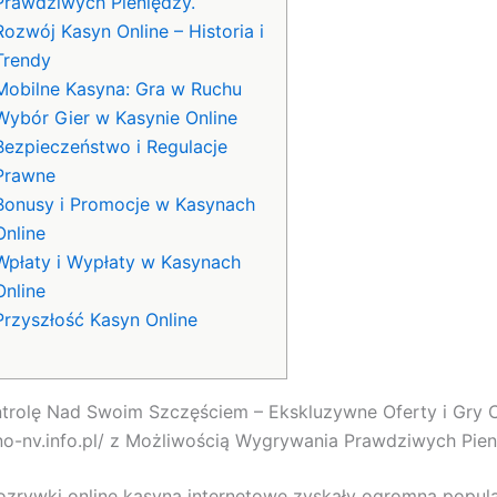
Prawdziwych Pieniędzy.
Rozwój Kasyn Online – Historia i
Trendy
Mobilne Kasyna: Gra w Ruchu
Wybór Gier w Kasynie Online
Bezpieczeństwo i Regulacje
Prawne
Bonusy i Promocje w Kasynach
Online
Wpłaty i Wypłaty w Kasynach
Online
Przyszłość Kasyn Online
ntrolę Nad Swoim Szczęściem – Ekskluzywne Oferty i Gry 
ino-nv.info.pl/ z Możliwością Wygrywania Prawdziwych Pien
ozrywki online kasyna internetowe zyskały ogromną popul