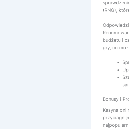
sprawdzenie
(RNG), któr
Odpowiedzia
Renomowane
budżetu i c
gry, co moż
Sp
Up
Sz
sa
Bonusy i Pr
Kasyna onli
przyciągnię
najpopularn