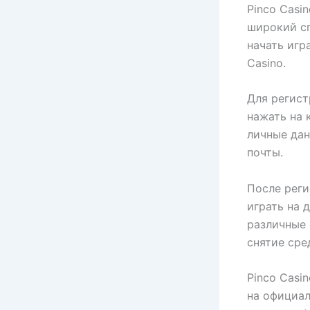
Pinco Casi
широкий сп
начать игр
Casino.
Для регист
нажать на 
личные дан
почты.
После реги
играть на 
различные 
снятие сре
Pinco Casi
на официал