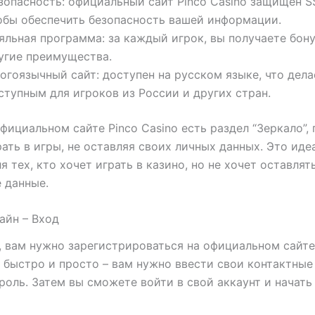
зопасность: официальный сайт Pinco Casino защищен 
обы обеспечить безопасность вашей информации.
яльная программа: за каждый игрок, вы получаете бон
угие преимущества.
огоязычный сайт: доступен на русском языке, что дела
ступным для игроков из России и других стран.
официальном сайте Pinco Casino есть раздел “Зеркало”, 
ать в игры, не оставляя своих личных данных. Это иде
я тех, кто хочет играть в казино, но не хочет оставлят
 данные.
айн – Вход
, вам нужно зарегистрироваться на официальном сайте
о быстро и просто – вам нужно ввести свои контактные
роль. Затем вы сможете войти в свой аккаунт и начать 