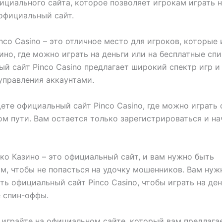
ициального сайта, которое позволяет игрокам играть н
официальный сайт.
inco Casino – это отличное место для игроков, которые
ино, где можно играть на деньги или на бесплатные сп
й сайт Pinco Casino предлагает широкий спектр игр и
управления аккаунтами.
ете официальный сайт Pinco Casino, где можно играть 
ом пути. Вам остается только зарегистрироваться и на
ко Казино – это официальный сайт, и вам нужно быть
, чтобы не попасться на удочку мошенников. Вам нуж
ть официальный сайт Pinco Casino, чтобы играть на ден
 спин-оффы.
 играйте на официальном сайте, который вам предлагае