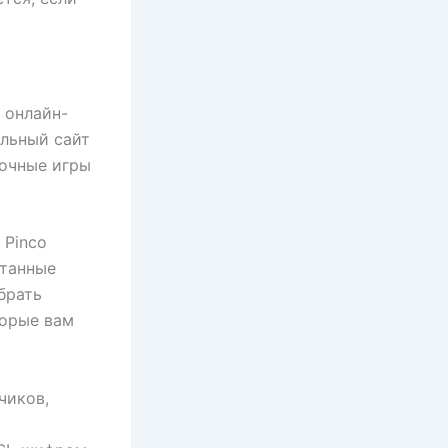
 онлайн-
альный сайт
точные игры
 Pinco
итанные
брать
торые вам
чиков,