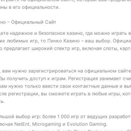
ены в его официальности.
ино – Официальный Сайт
ете надежное и безопасное казино, где можно играть в
их любимых игр, то Пинко Казино – ваш выбор. Офици
no предлагает широкий спектр игр, включая слоты, кар
, вам нужно зарегистрироваться на официальном сайте
обы получить доступ к играм. Регистрация занимает сч
вам нужно только ввести свои контактные данные и вы
сле регистрации, вы сможете играть в любые игры, ко
ь.
льшой выбор игр: более 1 000 игр от ведущих разработ
лючая NetEnt, Microgaming и Evolution Gaming.