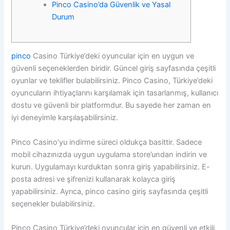
Pinco Casino’da Güvenlik ve Yasal
Durum
pinco
Casino Türkiye’deki oyuncular için en uygun ve
güvenli seçeneklerden biridir. Güncel giriş sayfasında çeşitli
oyunlar ve teklifler bulabilirsiniz. Pinco Casino, Türkiye’deki
oyuncuların ihtiyaçlarını karşılamak için tasarlanmış, kullanıcı
dostu ve güvenli bir platformdur. Bu sayede her zaman en
iyi deneyimle karşılaşabilirsiniz.
Pinco Casino’yu indirme süreci oldukça basittir. Sadece
mobil cihazınızda uygun uygulama store’undan indirin ve
kurun. Uygulamayı kurduktan sonra giriş yapabilirsiniz. E-
posta adresi ve şifrenizi kullanarak kolayca giriş
yapabilirsiniz. Ayrıca, pinco casino giriş sayfasında çeşitli
seçenekler bulabilirsiniz.
Pinco Casino Türkiye’deki oyuncular için en güvenli ve etkili