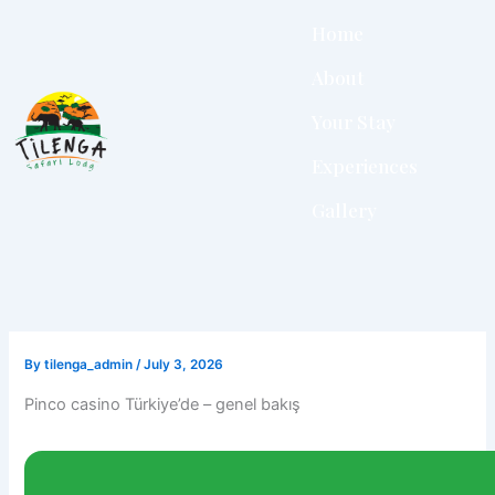
Skip
Home
to
content
About
Your Stay
Experiences
Gallery
By
tilenga_admin
/
July 3, 2026
Pinco casino Türkiye’de – genel bakış