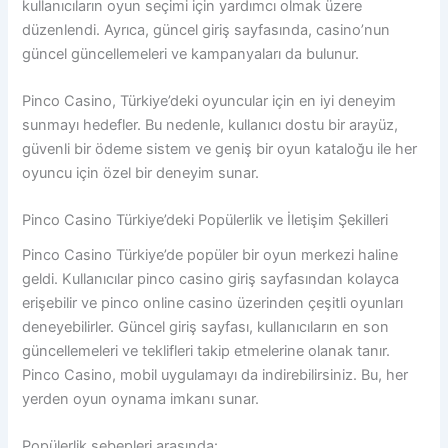
kullanıcıların oyun seçimi için yardımcı olmak üzere
düzenlendi. Ayrıca, güncel giriş sayfasında, casino’nun
güncel güncellemeleri ve kampanyaları da bulunur.
Pinco Casino, Türkiye’deki oyuncular için en iyi deneyim
sunmayı hedefler. Bu nedenle, kullanıcı dostu bir arayüz,
güvenli bir ödeme sistem ve geniş bir oyun kataloğu ile her
oyuncu için özel bir deneyim sunar.
Pinco Casino Türkiye’deki Popülerlik ve İletişim Şekilleri
Pinco Casino Türkiye’de popüler bir oyun merkezi haline
geldi. Kullanıcılar pinco casino giriş sayfasından kolayca
erişebilir ve pinco online casino üzerinden çeşitli oyunları
deneyebilirler. Güncel giriş sayfası, kullanıcıların en son
güncellemeleri ve teklifleri takip etmelerine olanak tanır.
Pinco Casino, mobil uygulamayı da indirebilirsiniz. Bu, her
yerden oyun oynama imkanı sunar.
Popülerlik sebepleri arasında: