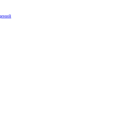
щений