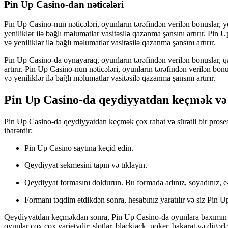
Pin Up Casino-dan nəticələri
Pin Up Casino-nun nəticələri, oyunların tərəfindən verilən bonuslar, ye
yeniliklər ilə bağlı məlumatlar vasitəsilə qazanma şansını artırır. Pin
və yeniliklər ilə bağlı məlumatlar vasitəsilə qazanma şansını artırır.
Pin Up Casino-da oynayaraq, oyunların tərəfindən verilən bonuslar, qaz
artırır. Pin Up Casino-nun nəticələri, oyunların tərəfindən verilən bonu
və yeniliklər ilə bağlı məlumatlar vasitəsilə qazanma şansını artırır.
Pin Up Casino-da qeydiyyatdan keçmək və
Pin Up Casino-da qeydiyyatdan keçmək çox rahat və sürətli bir proses
ibarətdir:
Pin Up Casino saytına keçid edin.
Qeydiyyat sekmesini tapın və tıklayın.
Qeydiyyat formasını doldurun. Bu formada adınız, soyadınız, e-p
Formanı təqdim etdikdən sonra, hesabınız yaratılır və siz Pin 
Qeydiyyatdan keçməkdan sonra, Pin Up Casino-da oyunlara baxımın pro
oyunlar çox çox varietydir: slotlar, blackjack, poker, bakarat və digərlə