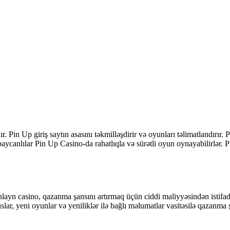
Pin Up giriş saytın asasını təkmilləşdirir və oyunları təlimatlandırır.
baycanlılar Pin Up Casino-da rahatlıqla və sürətli oyun oynayabilirlər
layn casino, qazanma şansını artırmaq üçün ciddi maliyyəsindən istifad
uslar, yeni oyunlar və yeniliklər ilə bağlı məlumatlar vasitəsilə qazanma