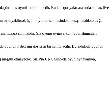
şdırılmış oyunları təqdim edir. Bu kateqoriyalar arasında slotlar, live
unu oynayabilmək üçün, oyunun səhifəsindəki başqa tələblərə uyğun
nı, nəzərə alınmalıdır. Siz oyunu oynayarkən, bu məlumatları
ə oyunun nəticəsini göstərən bir səhifə açılır. Bu səhifədə oyunun
maq məşğul etməyəcək. Siz Pin Up Casino-da oyun oynayarkən,