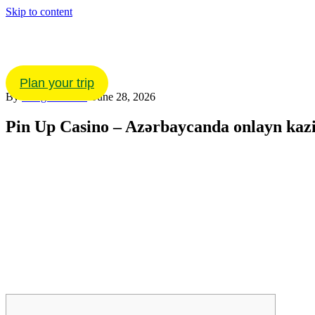
Skip to content
H
Plan your trip
By
tilenga_admin
/
June 28, 2026
Pin Up Casino – Azərbaycanda onlayn kaz