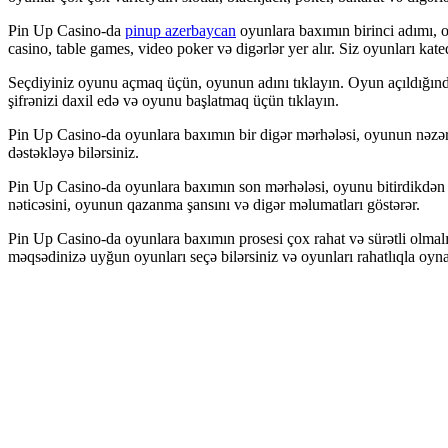
Pin Up Casino-da
pinup azerbaycan
oyunlara baxımın birinci adımı, o
casino, table games, video poker və digərlər yer alır. Siz oyunları kateq
Seçdiyiniz oyunu açmaq üçün, oyunun adını tıklayın. Oyun açıldığınd
şifrənizi daxil edə və oyunu başlatmaq üçün tıklayın.
Pin Up Casino-da oyunlara baxımın bir digər mərhələsi, oyunun nəzər
dəstəkləyə bilərsiniz.
Pin Up Casino-da oyunlara baxımın son mərhələsi, oyunu bitirdikdən so
nəticəsini, oyunun qazanma şansını və digər məlumatları göstərər.
Pin Up Casino-da oyunlara baxımın prosesi çox rahat və sürətli olm
məqsədinizə uyğun oyunları seçə bilərsiniz və oyunları rahatlıqla 