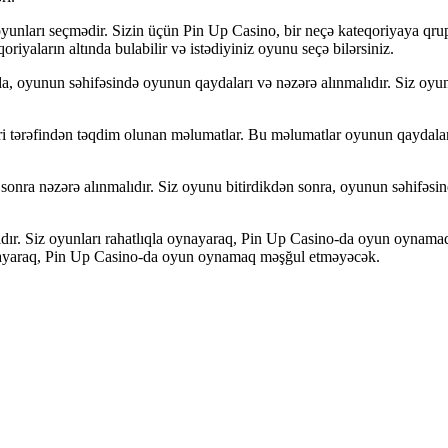
yunları seçmədir. Sizin üçün Pin Up Casino, bir neçə kateqoriyaya qrupla
oriyaların altında bulabilir və istədiyiniz oyunu seçə bilərsiniz.
a, oyunun səhifəsində oyunun qaydaları və nəzərə alınmalıdır. Siz oy
i tərəfindən təqdim olunan məlumatlar. Bu məlumatlar oyunun qaydaları
nra nəzərə alınmalıdır. Siz oyunu bitirdikdən sonra, oyunun səhifəsind
alıdır. Siz oyunları rahatlıqla oynayaraq, Pin Up Casino-da oyun oyna
oynayaraq, Pin Up Casino-da oyun oynamaq məşğul etməyəcək.