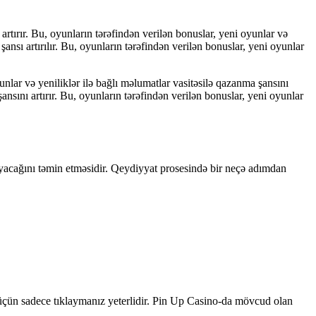
artırır. Bu, oyunların tərəfindən verilən bonuslar, yeni oyunlar və
ansı artırılır. Bu, oyunların tərəfindən verilən bonuslar, yeni oyunlar
nlar və yeniliklər ilə bağlı məlumatlar vasitəsilə qazanma şansını
ansını artırır. Bu, oyunların tərəfindən verilən bonuslar, yeni oyunlar
ayacağını təmin etməsidir. Qeydiyyat prosesində bir neçə adımdan
üçün sadece tıklaymanız yeterlidir. Pin Up Casino-da mövcud olan