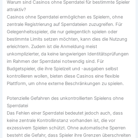
Warum sind Casinos ohne Sperrdatei für bestimmte Spieler
attraktiv?
Casinos ohne Sperrdatei ermöglichen es Spielern, ohne
zentrale Registrierung auf Sperrdateien zuzugreifen. Für
Gelegenheitsspieler, die nur gelegentlich spielen oder
bestimmte Limits setzen möchten, kann dies die Nutzung
erleichtern. Zudem ist die Anmeldung meist
unkomplizierter, da keine langwierigen Identitätsprüfungen
im Rahmen der Sperrdatei notwendig sind. Für
Budgetspieler, die ihre Spielzeit und -ausgaben selbst
kontrollieren wollen, bieten diese Casinos eine flexible
Plattform, um ohne externe Beschränkungen zu spielen.
Potenzielle Gefahren des unkontrollierten Spielens ohne
Sperrdatei
Das Fehlen einer Sperrdatei bedeutet jedoch auch, dass
keine zentrale Kontrollinstanz vorhanden ist, die vor
exzessivem Spielen schützt. Ohne automatische Sperren
besteht die Gefahr, dass Spieler ihre Grenzen überschreiten