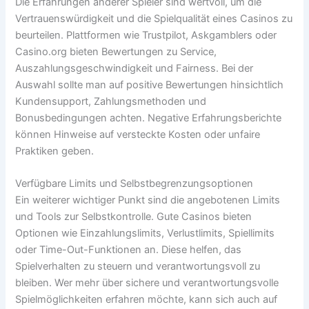
Die Erfahrungen anderer Spieler sind wertvoll, um die
Vertrauenswürdigkeit und die Spielqualität eines Casinos zu
beurteilen. Plattformen wie Trustpilot, Askgamblers oder
Casino.org bieten Bewertungen zu Service,
Auszahlungsgeschwindigkeit und Fairness. Bei der
Auswahl sollte man auf positive Bewertungen hinsichtlich
Kundensupport, Zahlungsmethoden und
Bonusbedingungen achten. Negative Erfahrungsberichte
können Hinweise auf versteckte Kosten oder unfaire
Praktiken geben.
Verfügbare Limits und Selbstbegrenzungsoptionen
Ein weiterer wichtiger Punkt sind die angebotenen Limits
und Tools zur Selbstkontrolle. Gute Casinos bieten
Optionen wie Einzahlungslimits, Verlustlimits, Spiellimits
oder Time-Out-Funktionen an. Diese helfen, das
Spielverhalten zu steuern und verantwortungsvoll zu
bleiben. Wer mehr über sichere und verantwortungsvolle
Spielmöglichkeiten erfahren möchte, kann sich auch auf