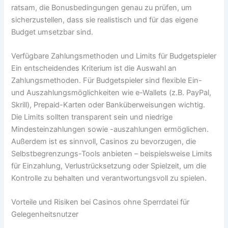
ratsam, die Bonusbedingungen genau zu prüfen, um
sicherzustellen, dass sie realistisch und für das eigene
Budget umsetzbar sind.
Verfügbare Zahlungsmethoden und Limits für Budgetspieler
Ein entscheidendes Kriterium ist die Auswahl an
Zahlungsmethoden. Für Budgetspieler sind flexible Ein-
und Auszahlungsmöglichkeiten wie e-Wallets (z.B. PayPal,
Skrill), Prepaid-Karten oder Banküberweisungen wichtig.
Die Limits sollten transparent sein und niedrige
Mindesteinzahlungen sowie -auszahlungen ermöglichen.
Außerdem ist es sinnvoll, Casinos zu bevorzugen, die
Selbstbegrenzungs-Tools anbieten – beispielsweise Limits
für Einzahlung, Verlustrücksetzung oder Spielzeit, um die
Kontrolle zu behalten und verantwortungsvoll zu spielen.
Vorteile und Risiken bei Casinos ohne Sperrdatei für
Gelegenheitsnutzer