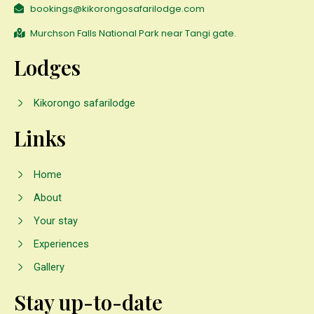
bookings@kikorongosafarilodge.com
Murchson Falls National Park near Tangi gate.
Lodges
Kikorongo safarilodge
Links
Home
About
Your stay
Experiences
Gallery
Stay up-to-date