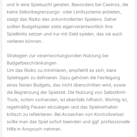
und in eine Spielsucht geraten. Besonders bei Casinos, die
keine Selbstbegrenzungs- oder Limitsysteme anbieten,
steigt das Risiko des unkontrollierten Spielens. Daher
sollten Budgetspieler stets eigenverantwortlich ihre
Spiellimits setzen und nur mit Geld spielen, das sie auch
verlieren können.
Strategien zur verantwortungsvollen Nutzung bei
Budgetbeschränkungen
Um das Risiko zu minimieren, empfiehlt es sich, klare
Spielregeln zu definieren. Dazu gehören die Festlegung
eines festen Budgets, das nicht überschritten wird, sowie
die Begrenzung der Spielzeit. Die Nutzung von Selbstlimit-
Tools, sofern vorhanden, ist ebenfalls hilfreich. Wichtig ist,
regelmäßig Pausen einzulegen und das Spielverhalten
kritisch zu reflektieren. Bei Anzeichen von Kontrollverlust
sollte man das Spiel sofort beenden und ggf. professionelle
Hilfe in Anspruch nehmen.