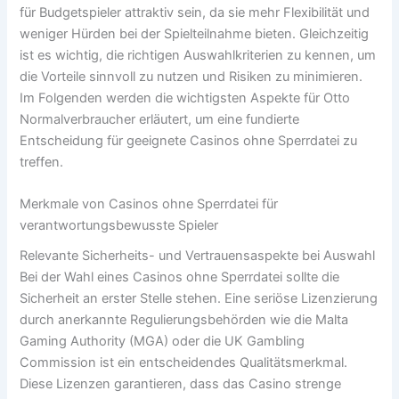
für Budgetspieler attraktiv sein, da sie mehr Flexibilität und
weniger Hürden bei der Spielteilnahme bieten. Gleichzeitig
ist es wichtig, die richtigen Auswahlkriterien zu kennen, um
die Vorteile sinnvoll zu nutzen und Risiken zu minimieren.
Im Folgenden werden die wichtigsten Aspekte für Otto
Normalverbraucher erläutert, um eine fundierte
Entscheidung für geeignete Casinos ohne Sperrdatei zu
treffen.
Merkmale von Casinos ohne Sperrdatei für
verantwortungsbewusste Spieler
Relevante Sicherheits- und Vertrauensaspekte bei Auswahl
Bei der Wahl eines Casinos ohne Sperrdatei sollte die
Sicherheit an erster Stelle stehen. Eine seriöse Lizenzierung
durch anerkannte Regulierungsbehörden wie die Malta
Gaming Authority (MGA) oder die UK Gambling
Commission ist ein entscheidendes Qualitätsmerkmal.
Diese Lizenzen garantieren, dass das Casino strenge