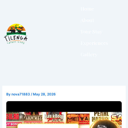
Skip
Home
to
content
About
Your Stay
Experiences
Gallery
By
nova71883
/
May 28, 2026