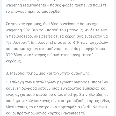
wagering requirements – πόσες φορές πρέπει να παίξετε
το μπόνους πριν το αποσυρθεί.
Σε γενικές γραμμές, ένα δίκαιο welcome bonus έχει
wagering 20x–30x του ποσού του μπόνους. Αν δείτε 40x
ή περισσότερο, σκεφτείτε ότι τα κέρδη σας ενδέχεται να
“ξεπλυθούν”. Επιπλέον, εξετάστε το RTP των παιχνιδιών
που συμμετέχουν στο μπόνους· τα slots με υψηλότερο
RTP δίνουν καλύτερες πιθανότητες πραγματικού
κέρδους.
3. Μέθοδοι πληρωμής και ταχύτητα ανάληψης
Η επιλογή των κατάλληλων payment methods μπορεί να
κάνει τη διαφορά μεταξύ μιας ευχάριστης εμπειρίας και
ενός αγχωτικού καναλιού υποστήριξης. Στην Ελλάδα, οι
πιο δημοφιλείς επιλογές είναι οι τραπεζικές κάρτες (Visa,
Mastercard), τα ηλεκτρονικά πορτοφόλια (Skrill, Neteller)
και οι προπληρωμένες κάρτες (Paysafecard).