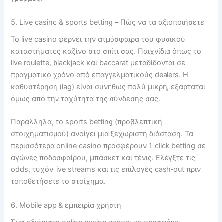
5. Live casino & sports betting – Πώς να τα αξιοποιήσετε
Το live casino φέρνει την ατμόσφαιρα του φυσικού
καταστήματος καζίνο στο σπίτι σας. Παιχνίδια όπως το
live roulette, blackjack και baccarat μεταδίδονται σε
πραγματικό χρόνο από επαγγελματικούς dealers. Η
καθυστέρηση (lag) είναι συνήθως πολύ μικρή, εξαρτάται
όμως από την ταχύτητα της σύνδεσής σας.
Παράλληλα, το sports betting (προβλεπτική
στοιχηματισμού) ανοίγει μια ξεχωριστή διάσταση. Τα
περισσότερα online casino προσφέρουν 1‑click betting σε
αγώνες ποδοσφαίρου, μπάσκετ και τένις. Ελέγξτε τις
odds, τυχόν live streams και τις επιλογές cash‑out πριν
τοποθετήσετε το στοίχημα.
6. Mobile app & εμπειρία χρήστη
Ένα αξιόπιστο online casino πρέπει να προσφέρει