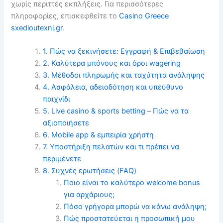
χωρίς περιττές εκπλήξεις. Για περισσότερες
πληροφορίες, επισκεφθείτε το
Casino Greece
sxedioutexni.gr
.
1. Πώς να ξεκινήσετε: Εγγραφή & Επιβεβαίωση
2. Καλύτερα μπόνους και όροι wagering
3. Μέθοδοι πληρωμής και ταχύτητα ανάληψης
4. Ασφάλεια, αδειοδότηση και υπεύθυνο
παιχνίδι
5. Live casino & sports betting – Πώς να τα
αξιοποιήσετε
6. Mobile app & εμπειρία χρήστη
7. Υποστήριξη πελατών και τι πρέπει να
περιμένετε
8. Συχνές ερωτήσεις (FAQ)
Ποιο είναι το καλύτερο welcome bonus
για αρχάριους;
Πόσο γρήγορα μπορώ να κάνω ανάληψη;
Πώς προστατεύεται η προσωπική μου