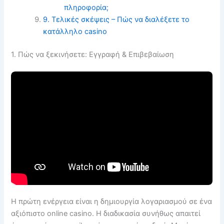
πληροφορία;
9. Τελικές σκέψεις – Πώς να διαλέξετε το
κατάλληλο casino
1. Πώς να ξεκινήσετε: Εγγραφή & Επιβεβαίωση
Η πρώτη ενέργεια είναι η δημιουργία λογαριασμού σε ένα
αξιόπιστο online casino. Η διαδικασία συνήθως απαιτεί