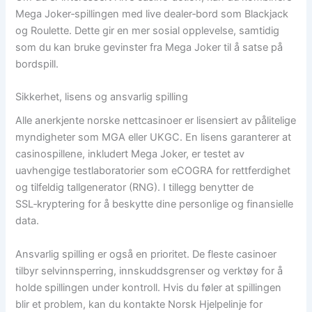
Mega Joker‑spillingen med live dealer‑bord som Blackjack
og Roulette. Dette gir en mer sosial opplevelse, samtidig
som du kan bruke gevinster fra Mega Joker til å satse på
bordspill.
Sikkerhet, lisens og ansvarlig spilling
Alle anerkjente norske nettcasinoer er lisensiert av pålitelige
myndigheter som MGA eller UKGC. En lisens garanterer at
casinospillene, inkludert Mega Joker, er testet av
uavhengige testlaboratorier som eCOGRA for rettferdighet
og tilfeldig tallgenerator (RNG). I tillegg benytter de
SSL‑kryptering for å beskytte dine personlige og finansielle
data.
Ansvarlig spilling er også en prioritet. De fleste casinoer
tilbyr selvinnsperring, innskuddsgrenser og verktøy for å
holde spillingen under kontroll. Hvis du føler at spillingen
blir et problem, kan du kontakte Norsk Hjelpelinje for