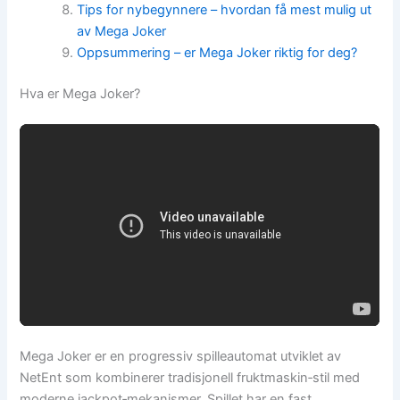
Tips for nybegynnere – hvordan få mest mulig ut
av Mega Joker
Oppsummering – er Mega Joker riktig for deg?
Hva er Mega Joker?
Mega Joker er en progressiv spilleautomat utviklet av
NetEnt som kombinerer tradisjonell fruktmaskin‑stil med
moderne jackpot‑mekanismer. Spillet har en fast