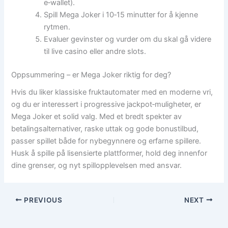
e‑wallet).
Spill Mega Joker i 10‑15 minutter for å kjenne
rytmen.
Evaluer gevinster og vurder om du skal gå videre
til live casino eller andre slots.
Oppsummering – er Mega Joker riktig for deg?
Hvis du liker klassiske fruktautomater med en moderne vri,
og du er interessert i progressive jackpot‑muligheter, er
Mega Joker et solid valg. Med et bredt spekter av
betalingsalternativer, raske uttak og gode bonustilbud,
passer spillet både for nybegynnere og erfarne spillere.
Husk å spille på lisensierte plattformer, hold deg innenfor
dine grenser, og nyt spillopplevelsen med ansvar.
PREVIOUS
NEXT