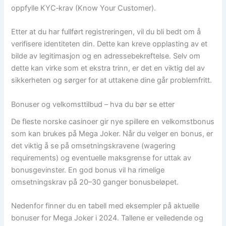
oppfylle KYC‑krav (Know Your Customer).
Etter at du har fullført registreringen, vil du bli bedt om å
verifisere identiteten din. Dette kan kreve opplasting av et
bilde av legitimasjon og en adressebekreftelse. Selv om
dette kan virke som et ekstra trinn, er det en viktig del av
sikkerheten og sørger for at uttakene dine går problemfritt.
Bonuser og velkomsttilbud – hva du bør se etter
De fleste norske casinoer gir nye spillere en velkomstbonus
som kan brukes på Mega Joker. Når du velger en bonus, er
det viktig å se på omsetningskravene (wagering
requirements) og eventuelle maksgrense for uttak av
bonusgevinster. En god bonus vil ha rimelige
omsetningskrav på 20–30 ganger bonusbeløpet.
Nedenfor finner du en tabell med eksempler på aktuelle
bonuser for Mega Joker i 2024. Tallene er veiledende og