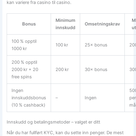
kan variere fra casino til casino.
Minimum
M
Bonus
Omsetningskrav
innskudd
u
100 % opptil
100 kr
25× bonus
20
1000 kr
200 % opptil
2000 kr + 20
200 kr
30× bonus
30
free spins
Ingen
500
innskuddsbonus
–
Ingen
pe
(10 % cashback)
må
Innskudd og betalingsmetoder – valget er ditt
Når du har fullført KYC, kan du sette inn penger. De mest