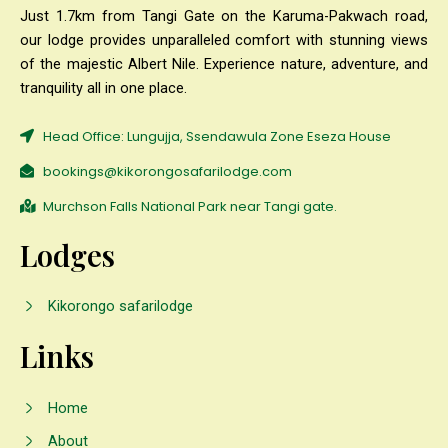
Just 1.7km from Tangi Gate on the Karuma-Pakwach road,
our lodge provides unparalleled comfort with stunning views
of the majestic Albert Nile. Experience nature, adventure, and
tranquility all in one place.
Head Office: Lungujja, Ssendawula Zone Eseza House
bookings@kikorongosafarilodge.com
Murchson Falls National Park near Tangi gate.
Lodges
Kikorongo safarilodge
Links
Home
About