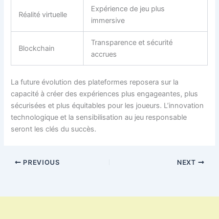
Expérience de jeu plus
Réalité virtuelle
immersive
Transparence et sécurité
Blockchain
accrues
La future évolution des plateformes reposera sur la
capacité à créer des expériences plus engageantes, plus
sécurisées et plus équitables pour les joueurs. L’innovation
technologique et la sensibilisation au jeu responsable
seront les clés du succès.
PREVIOUS
NEXT