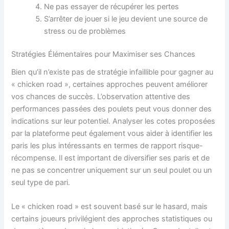
Ne pas essayer de récupérer les pertes
S’arrêter de jouer si le jeu devient une source de
stress ou de problèmes
Stratégies Élémentaires pour Maximiser ses Chances
Bien qu’il n’existe pas de stratégie infaillible pour gagner au
« chicken road », certaines approches peuvent améliorer
vos chances de succès. L’observation attentive des
performances passées des poulets peut vous donner des
indications sur leur potentiel. Analyser les cotes proposées
par la plateforme peut également vous aider à identifier les
paris les plus intéressants en termes de rapport risque-
récompense. Il est important de diversifier ses paris et de
ne pas se concentrer uniquement sur un seul poulet ou un
seul type de pari.
Le « chicken road » est souvent basé sur le hasard, mais
certains joueurs privilégient des approches statistiques ou