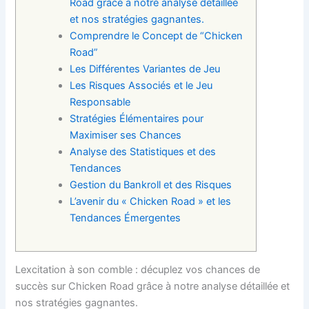
Road grâce à notre analyse détaillée
et nos stratégies gagnantes.
Comprendre le Concept de “Chicken
Road”
Les Différentes Variantes de Jeu
Les Risques Associés et le Jeu
Responsable
Stratégies Élémentaires pour
Maximiser ses Chances
Analyse des Statistiques et des
Tendances
Gestion du Bankroll et des Risques
L’avenir du « Chicken Road » et les
Tendances Émergentes
Lexcitation à son comble : décuplez vos chances de
succès sur Chicken Road grâce à notre analyse détaillée et
nos stratégies gagnantes.