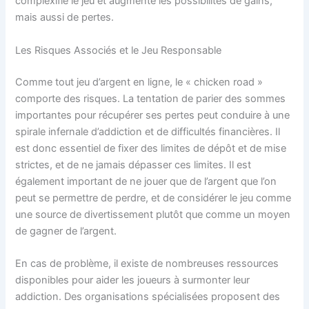
complexifie le jeu et augmente les possibilités de gains,
mais aussi de pertes.
Les Risques Associés et le Jeu Responsable
Comme tout jeu d’argent en ligne, le « chicken road »
comporte des risques. La tentation de parier des sommes
importantes pour récupérer ses pertes peut conduire à une
spirale infernale d’addiction et de difficultés financières. Il
est donc essentiel de fixer des limites de dépôt et de mise
strictes, et de ne jamais dépasser ces limites. Il est
également important de ne jouer que de l’argent que l’on
peut se permettre de perdre, et de considérer le jeu comme
une source de divertissement plutôt que comme un moyen
de gagner de l’argent.
En cas de problème, il existe de nombreuses ressources
disponibles pour aider les joueurs à surmonter leur
addiction. Des organisations spécialisées proposent des