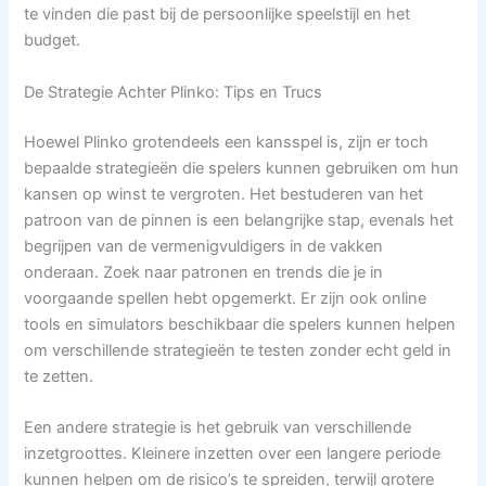
te vinden die past bij de persoonlijke speelstijl en het
budget.
De Strategie Achter Plinko: Tips en Trucs
Hoewel Plinko grotendeels een kansspel is, zijn er toch
bepaalde strategieën die spelers kunnen gebruiken om hun
kansen op winst te vergroten. Het bestuderen van het
patroon van de pinnen is een belangrijke stap, evenals het
begrijpen van de vermenigvuldigers in de vakken
onderaan. Zoek naar patronen en trends die je in
voorgaande spellen hebt opgemerkt. Er zijn ook online
tools en simulators beschikbaar die spelers kunnen helpen
om verschillende strategieën te testen zonder echt geld in
te zetten.
Een andere strategie is het gebruik van verschillende
inzetgroottes. Kleinere inzetten over een langere periode
kunnen helpen om de risico’s te spreiden, terwijl grotere