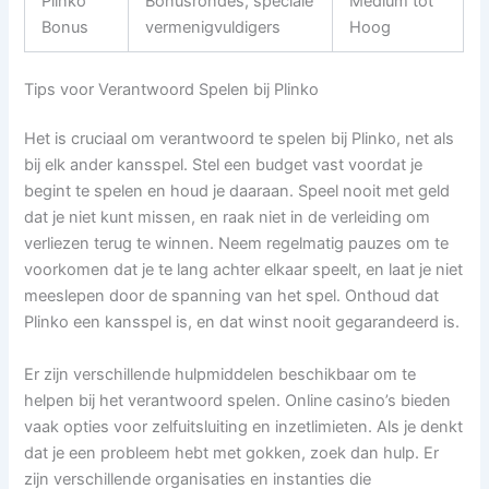
Plinko
Bonusrondes, speciale
Medium tot
Bonus
vermenigvuldigers
Hoog
Tips voor Verantwoord Spelen bij Plinko
Het is cruciaal om verantwoord te spelen bij Plinko, net als
bij elk ander kansspel. Stel een budget vast voordat je
begint te spelen en houd je daaraan. Speel nooit met geld
dat je niet kunt missen, en raak niet in de verleiding om
verliezen terug te winnen. Neem regelmatig pauzes om te
voorkomen dat je te lang achter elkaar speelt, en laat je niet
meeslepen door de spanning van het spel. Onthoud dat
Plinko een kansspel is, en dat winst nooit gegarandeerd is.
Er zijn verschillende hulpmiddelen beschikbaar om te
helpen bij het verantwoord spelen. Online casino’s bieden
vaak opties voor zelfuitsluiting en inzetlimieten. Als je denkt
dat je een probleem hebt met gokken, zoek dan hulp. Er
zijn verschillende organisaties en instanties die