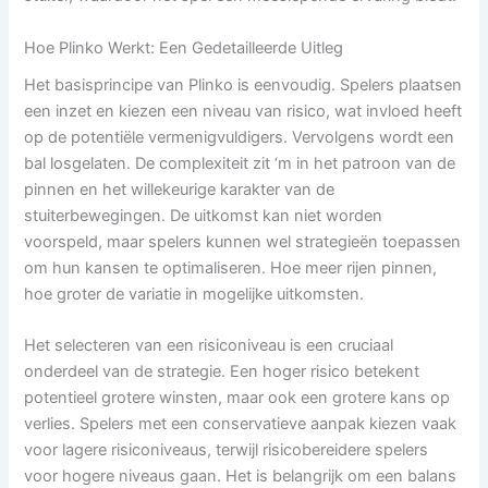
Hoe Plinko Werkt: Een Gedetailleerde Uitleg
Het basisprincipe van Plinko is eenvoudig. Spelers plaatsen
een inzet en kiezen een niveau van risico, wat invloed heeft
op de potentiële vermenigvuldigers. Vervolgens wordt een
bal losgelaten. De complexiteit zit ‘m in het patroon van de
pinnen en het willekeurige karakter van de
stuiterbewegingen. De uitkomst kan niet worden
voorspeld, maar spelers kunnen wel strategieën toepassen
om hun kansen te optimaliseren. Hoe meer rijen pinnen,
hoe groter de variatie in mogelijke uitkomsten.
Het selecteren van een risiconiveau is een cruciaal
onderdeel van de strategie. Een hoger risico betekent
potentieel grotere winsten, maar ook een grotere kans op
verlies. Spelers met een conservatieve aanpak kiezen vaak
voor lagere risiconiveaus, terwijl risicobereidere spelers
voor hogere niveaus gaan. Het is belangrijk om een balans