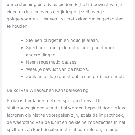
ondersteuning en advies bieden. Blijf altijd bewust van je
eigen gedrag en wees eerlijk tegen jezelf over je
gokgewoonten. Hier een lijst met zaken om in gedachten
te houden,
Stel een budget in en houd je eraan.
Speel nooit met geld dat je nodig hebt voor
andere dingen.
Neem regelmatig pauzes.
Wees je bewust van de risico’s.
Zoek hulp als je denkt dat je een probleem hebt.
De Rol van Willekeur en Kansberekening
Plinko is fundamenteel een spel van toeval. De
stuiterbewegingen van de bal worden bepaald door talloze
factoren die niet te voorspellen zijn, zoals de impacthoek,
de weerstand van de lucht en de kleine imperfecties in het
spelbord. Je kunt de uitkomst niet controleren, maar je