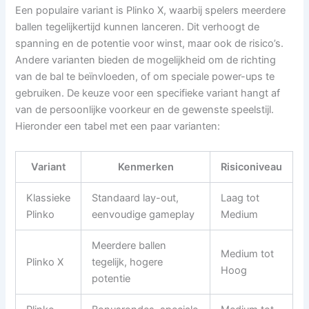
Een populaire variant is Plinko X, waarbij spelers meerdere
ballen tegelijkertijd kunnen lanceren. Dit verhoogt de
spanning en de potentie voor winst, maar ook de risico’s.
Andere varianten bieden de mogelijkheid om de richting
van de bal te beïnvloeden, of om speciale power-ups te
gebruiken. De keuze voor een specifieke variant hangt af
van de persoonlijke voorkeur en de gewenste speelstijl.
Hieronder een tabel met een paar varianten:
Variant
Kenmerken
Risiconiveau
Klassieke
Standaard lay-out,
Laag tot
Plinko
eenvoudige gameplay
Medium
Meerdere ballen
Medium tot
Plinko X
tegelijk, hogere
Hoog
potentie