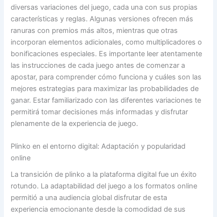
diversas variaciones del juego, cada una con sus propias
características y reglas. Algunas versiones ofrecen más
ranuras con premios más altos, mientras que otras
incorporan elementos adicionales, como multiplicadores o
bonificaciones especiales. Es importante leer atentamente
las instrucciones de cada juego antes de comenzar a
apostar, para comprender cómo funciona y cuáles son las
mejores estrategias para maximizar las probabilidades de
ganar. Estar familiarizado con las diferentes variaciones te
permitirá tomar decisiones más informadas y disfrutar
plenamente de la experiencia de juego.
Plinko en el entorno digital: Adaptación y popularidad
online
La transición de plinko a la plataforma digital fue un éxito
rotundo. La adaptabilidad del juego a los formatos online
permitió a una audiencia global disfrutar de esta
experiencia emocionante desde la comodidad de sus