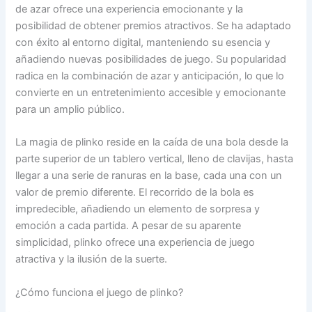
de azar ofrece una experiencia emocionante y la
posibilidad de obtener premios atractivos. Se ha adaptado
con éxito al entorno digital, manteniendo su esencia y
añadiendo nuevas posibilidades de juego. Su popularidad
radica en la combinación de azar y anticipación, lo que lo
convierte en un entretenimiento accesible y emocionante
para un amplio público.
La magia de plinko reside en la caída de una bola desde la
parte superior de un tablero vertical, lleno de clavijas, hasta
llegar a una serie de ranuras en la base, cada una con un
valor de premio diferente. El recorrido de la bola es
impredecible, añadiendo un elemento de sorpresa y
emoción a cada partida. A pesar de su aparente
simplicidad, plinko ofrece una experiencia de juego
atractiva y la ilusión de la suerte.
¿Cómo funciona el juego de plinko?