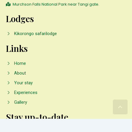
Murchson Falls National Park near Tangi gate.
Lodges
Kikorongo safarilodge
Links
Home
About
Your stay
Experiences
Gallery
Stay up-to-date