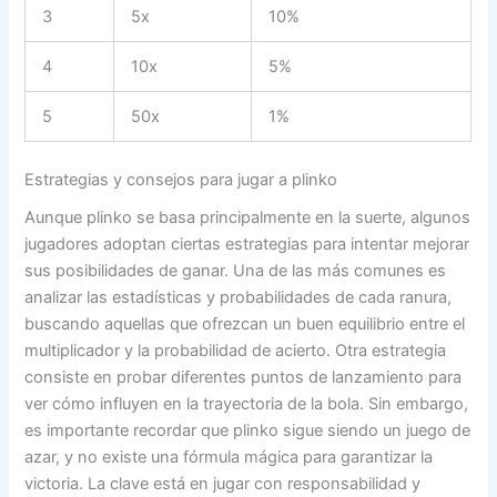
3
5x
10%
4
10x
5%
5
50x
1%
Estrategias y consejos para jugar a plinko
Aunque plinko se basa principalmente en la suerte, algunos
jugadores adoptan ciertas estrategias para intentar mejorar
sus posibilidades de ganar. Una de las más comunes es
analizar las estadísticas y probabilidades de cada ranura,
buscando aquellas que ofrezcan un buen equilibrio entre el
multiplicador y la probabilidad de acierto. Otra estrategia
consiste en probar diferentes puntos de lanzamiento para
ver cómo influyen en la trayectoria de la bola. Sin embargo,
es importante recordar que plinko sigue siendo un juego de
azar, y no existe una fórmula mágica para garantizar la
victoria. La clave está en jugar con responsabilidad y