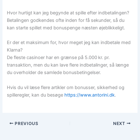
Hvor hurtigt kan jeg begynde at spille efter indbetalingen?
Betalingen godkendes ofte inden for få sekunder, så du
kan starte spillet med bonuspenge næsten øjeblikkeligt.
Er der et maksimum for, hvor meget jeg kan indbetale med
Klarna?
De fleste casinoer har en grænse på 5.000 kr. pr.
transaktion, men du kan lave flere indbetalinger, så længe
du overholder de samlede bonusbetingelser.
Hvis du vil læse flere artikler om bonusser, sikkerhed og
spilleregler, kan du besøge
https://www.antorini.dk
.
PREVIOUS
NEXT