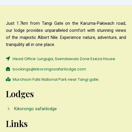
Just 1.7km from Tangi Gate on the Karuma-Pakwach road,
our lodge provides unparalleled comfort with stunning views
of the majestic Albert Nile. Experience nature, adventure, and
tranquility all in one place.
Head Office: Lungujja, Ssendawula Zone Eseza House
bookings@kikorongosafarilodge.com
Murchson Falls National Park near Tangi gate.
Lodges
Kikorongo safarilodge
Links