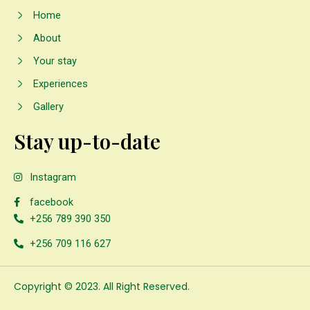
Home
About
Your stay
Experiences
Gallery
Stay up-to-date
Instagram
facebook
+256 789 390 350
+256 709 116 627
Copyright © 2023. All Right Reserved.