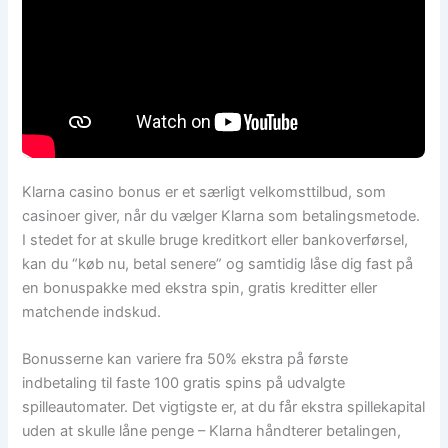
Klarna casino bonus er et særligt velkomsttilbud, som
casinoer giver, når du vælger Klarna som betalingsmetode.
I stedet for at skulle bruge kreditkort eller bankoverførsel,
kan du “køb nu, betal senere” og samtidig låse dig fast på
en bonuspakke med ekstra spin, gratis kreditter eller
matchende indskud.
Bonusserne kan variere fra 50% ekstra på første
indbetaling til faste 100 gratis spins på udvalgte
spilleautomater. Det vigtigste er, at du får ekstra spillekapital
uden at skulle låne penge – Klarna håndterer betalingen,