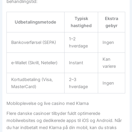
behandlingstid:
Typisk
Ekstra
Udbetalingsmetode
hastighed
gebyr
1–2
Bankoverførsel (SEPA)
Ingen
hverdage
Kan
e‑Wallet (Skrill, Neteller)
Instant
variere
Kortudbetaling (Visa,
2–3
Ingen
MasterCard)
hverdage
Mobiloplevelse og live casino med Klarna
Flere danske casinoer tilbyder fuldt optimerede
mobilwebsites og dedikerede apps til iOS og Android. Når
du har indbetalt med Klarna på din mobil, kan du straks