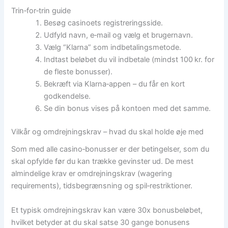
Trin‑for‑trin guide
Besøg casinoets registreringsside.
Udfyld navn, e‑mail og vælg et brugernavn.
Vælg “Klarna” som indbetalingsmetode.
Indtast beløbet du vil indbetale (mindst 100 kr. for
de fleste bonusser).
Bekræft via Klarna‑appen – du får en kort
godkendelse.
Se din bonus vises på kontoen med det samme.
Vilkår og omdrejningskrav – hvad du skal holde øje med
Som med alle casino‑bonusser er der betingelser, som du
skal opfylde før du kan trække gevinster ud. De mest
almindelige krav er omdrejningskrav (wagering
requirements), tidsbegrænsning og spil‑restriktioner.
Et typisk omdrejningskrav kan være 30x bonusbeløbet,
hvilket betyder at du skal satse 30 gange bonusens