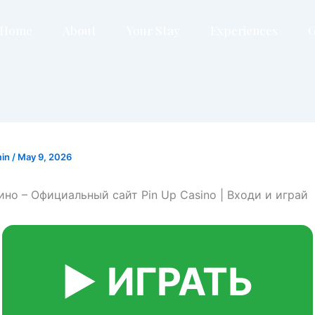
Home
About
Your Stay
Experiences
G
min
/
May 9, 2026
ино – Официальный сайт Pin Up Casino | Входи и играй
▶️ ИГРАТЬ