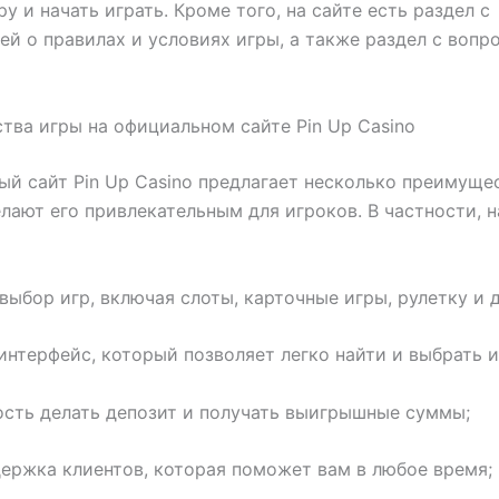
ру и начать играть. Кроме того, на сайте есть раздел с
й о правилах и условиях игры, а также раздел с вопр
ва игры на официальном сайте Pin Up Casino
й сайт Pin Up Casino предлагает несколько преимущес
лают его привлекательным для игроков. В частности, н
выбор игр, включая слоты, карточные игры, рулетку и д
интерфейс, который позволяет легко найти и выбрать и
сть делать депозит и получать выигрышные суммы;
держка клиентов, которая поможет вам в любое время;