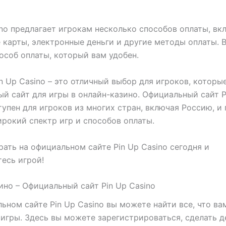
ino предлагает игрокам несколько способов оплаты, вк
 карты, электронные деньги и другие методы оплаты.
особ оплаты, который вам удобен.
in Up Casino – это отличный выбор для игроков, которы
й сайт для игры в онлайн-казино. Официальный сайт P
тупен для игроков из многих стран, включая Россию, и
рокий спектр игр и способов оплаты.
рать на официальном сайте Pin Up Casino сегодня и
есь игрой!
ино – Официальный сайт Pin Up Casino
ьном сайте Pin Up Casino вы можете найти все, что ва
 игры. Здесь вы можете зарегистрироваться, сделать д