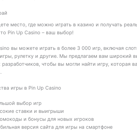
рай
ете место, где можно играть в казино и получать реал
то Pin Up Casino – ваш выбор!
asino вы можете играть в более 3 000 игр, включая слот
игры, рулетку и другие. Мы предлагаем вам широкий в
 разработчиков, чтобы вы могли найти игру, которая в
.
ва игры в Pin Up Casino
льшой выбор игр
сокие ставки и выигрыши
омокоды и бонусы для новых игроков
бильная версия сайта для игры на смартфоне