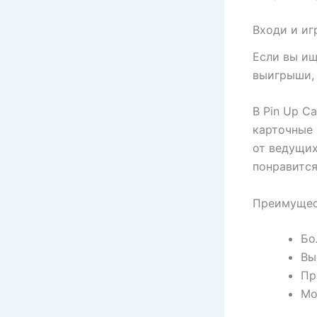
Входи и иг
Если вы ищ
выигрыши, 
В Pin Up C
карточные 
от ведущих
понравится
Преимущест
Бо
Вы
Пр
Мо