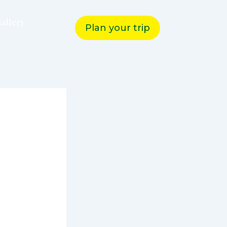
allery
Plan your trip