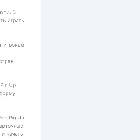
ути. В
ть играть
ет игрокам
стран,
Pin Up
 форму
те Pin Up
карточные
 и начать