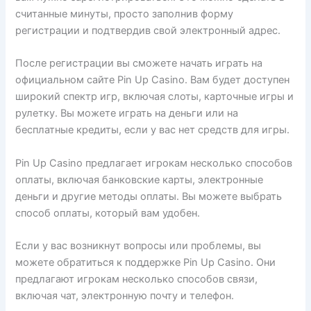
считанные минуты, просто заполнив форму
регистрации и подтвердив свой электронный адрес.
После регистрации вы сможете начать играть на
официальном сайте Pin Up Casino. Вам будет доступен
широкий спектр игр, включая слоты, карточные игры и
рулетку. Вы можете играть на деньги или на
бесплатные кредиты, если у вас нет средств для игры.
Pin Up Casino предлагает игрокам несколько способов
оплаты, включая банковские карты, электронные
деньги и другие методы оплаты. Вы можете выбрать
способ оплаты, который вам удобен.
Если у вас возникнут вопросы или проблемы, вы
можете обратиться к поддержке Pin Up Casino. Они
предлагают игрокам несколько способов связи,
включая чат, электронную почту и телефон.