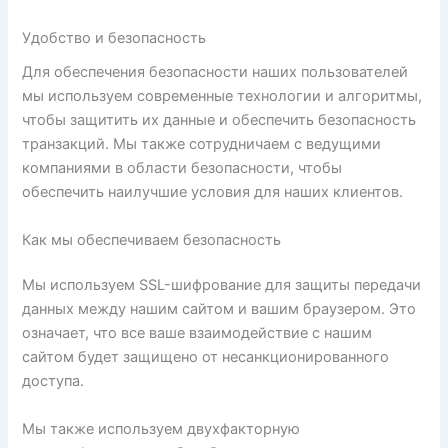
Удобство и безопасность
Для обеспечения безопасности наших пользователей
мы используем современные технологии и алгоритмы,
чтобы защитить их данные и обеспечить безопасность
транзакций. Мы также сотрудничаем с ведущими
компаниями в области безопасности, чтобы
обеспечить наилучшие условия для наших клиентов.
Как мы обеспечиваем безопасность
Мы используем SSL-шифрование для защиты передачи
данных между нашим сайтом и вашим браузером. Это
означает, что все ваше взаимодействие с нашим
сайтом будет защищено от несанкционированного
доступа.
Мы также используем двухфакторную