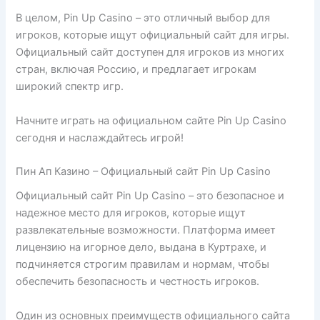
В целом, Pin Up Casino – это отличный выбор для
игроков, которые ищут официальный сайт для игры.
Официальный сайт доступен для игроков из многих
стран, включая Россию, и предлагает игрокам
широкий спектр игр.
Начните играть на официальном сайте Pin Up Casino
сегодня и наслаждайтесь игрой!
Пин Ап Казино – Официальный сайт Pin Up Casino
Официальный сайт Pin Up Casino – это безопасное и
надежное место для игроков, которые ищут
развлекательные возможности. Платформа имеет
лицензию на игорное дело, выдана в Куртрахе, и
подчиняется строгим правилам и нормам, чтобы
обеспечить безопасность и честность игроков.
Один из основных преимуществ официального сайта