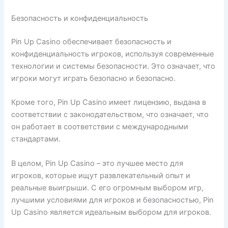
Безопасность и конфиденциальность
Pin Up Casino обеспечивает безопасность и
конфиденциальность игроков, используя современные
технологии и системы безопасности. Это означает, что
игроки могут играть безопасно и безопасно.
Кроме того, Pin Up Casino имеет лицензию, выдана в
соответствии с законодательством, что означает, что
он работает в соответствии с международными
стандартами.
В целом, Pin Up Casino – это лучшее место для
игроков, которые ищут развлекательный опыт и
реальные выигрыши. С его огромным выбором игр,
лучшими условиями для игроков и безопасностью, Pin
Up Casino является идеальным выбором для игроков.