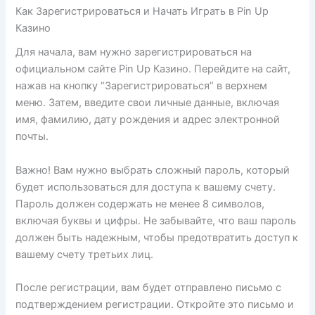
Как Зарегистрироваться и Начать Играть в Pin Up
Казино
Для начала, вам нужно зарегистрироваться на
официальном сайте Pin Up Казино. Перейдите на сайт,
нажав на кнопку “Зарегистрироваться” в верхнем
меню. Затем, введите свои личные данные, включая
имя, фамилию, дату рождения и адрес электронной
почты.
Важно! Вам нужно выбрать сложный пароль, который
будет использоваться для доступа к вашему счету.
Пароль должен содержать не менее 8 символов,
включая буквы и цифры. Не забывайте, что ваш пароль
должен быть надежным, чтобы предотвратить доступ к
вашему счету третьих лиц.
После регистрации, вам будет отправлено письмо с
подтверждением регистрации. Откройте это письмо и