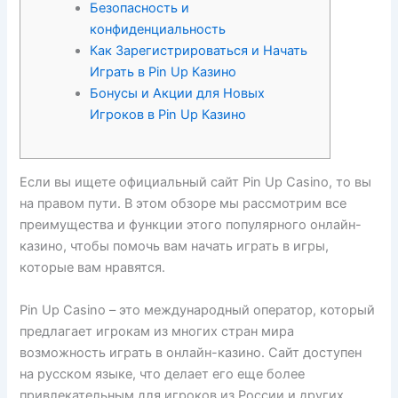
Безопасность и
конфиденциальность
Как Зарегистрироваться и Начать
Играть в Pin Up Казино
Бонусы и Акции для Новых
Игроков в Pin Up Казино
Если вы ищете официальный сайт Pin Up Casino, то вы
на правом пути. В этом обзоре мы рассмотрим все
преимущества и функции этого популярного онлайн-
казино, чтобы помочь вам начать играть в игры,
которые вам нравятся.
Pin Up Casino – это международный оператор, который
предлагает игрокам из многих стран мира
возможность играть в онлайн-казино. Сайт доступен
на русском языке, что делает его еще более
привлекательным для игроков из России и других