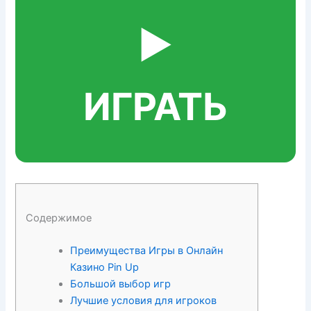
▶️
ИГРАТЬ
Содержимое
Преимущества Игры в Онлайн
Казино Pin Up
Большой выбор игр
Лучшие условия для игроков