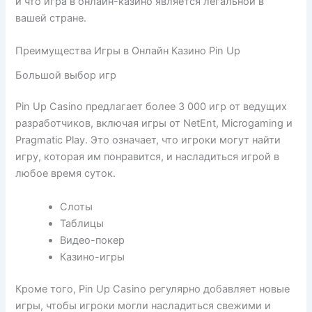
и что игра в онлайн-казино является легальной в
вашей стране.
Преимущества Игры в Онлайн Казино Pin Up
Большой выбор игр
Pin Up Casino предлагает более 3 000 игр от ведущих
разработчиков, включая игры от NetEnt, Microgaming и
Pragmatic Play. Это означает, что игроки могут найти
игру, которая им понравится, и насладиться игрой в
любое время суток.
Слоты
Таблицы
Видео-покер
Казино-игры
Кроме того, Pin Up Casino регулярно добавляет новые
игры, чтобы игроки могли насладиться свежими и