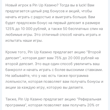
Новый игрок в Pin Up Казино? Тогда вы в luck! Вам
предлагается целый ряд бонусов и акций, чтобы
начать играть с радостью и выиграть больше. Вам
будет предложен бонус на первый депозит в размере
125% до 10 000 рублей, а также 50 бесплатных спин на
любимые игры. Это отличный способ начать играть и
испытать наши игры.
Кроме того, Pin Up Казино предлагает акцию “Второй
депозит”, которая дает вам 75% до 20 000 рублей на
второй депозит. Это еще один способ увеличить ваш
банкролл и начать играть с более высокими ставками.
Не забывайте, что у нас есть также программа
лояльности, которая позволяет вам получать бонусы и
акции за каждую игру, которую вы делаете.
Также, Pin Up Казино предлагает акцию “Реферальная
программа”, которая позволяет вам получать 20% от