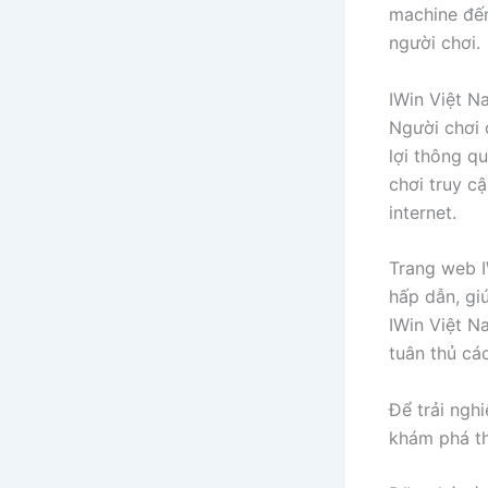
machine đến
người chơi.
IWin Việt N
Người chơi 
lợi thông q
chơi truy cậ
internet.
Trang web I
hấp dẫn, gi
IWin Việt N
tuân thủ cá
Để trải ngh
khám phá thế