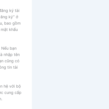
đăng ký tài
Đăng ký” ở
ầu, bao gồm
g mật khẩu
. Nếu bạn
và nhập tên
ạn cũng có
ng tin tài
n hệ với bộ
ược cung cấp
n.