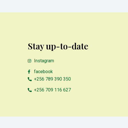
Stay up-to-date
Instagram
facebook
+256 789 390 350
+256 709 116 627