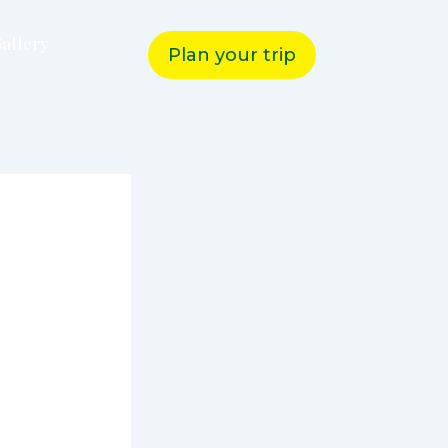
allery
Plan your trip