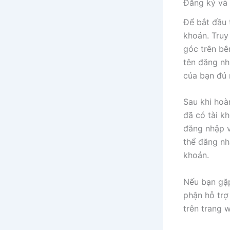
Đăng ký và 
Để bắt đầu t
khoản. Truy
góc trên bê
tên đăng nh
của bạn đủ 
Sau khi hoà
đã có tài k
đăng nhập v
thể đăng nh
khoản.
Nếu bạn gặp
phận hỗ trợ
trên trang 