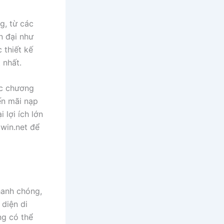
g, từ các
n đại như
 thiết kế
 nhất.
ác chương
ến mãi nạp
 lợi ích lớn
iwin.net để
hanh chóng,
 diện di
ng có thể