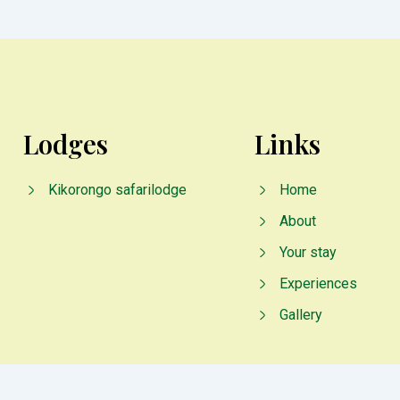
Lodges
Links
Kikorongo safarilodge
Home
About
Your stay
Experiences
Gallery