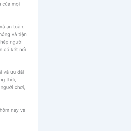
u của mọi
và an toàn.
hóng và tiện
phép người
n có kết nối
i và ưu đãi
ng thời,
 người chơi,
 hôm nay và