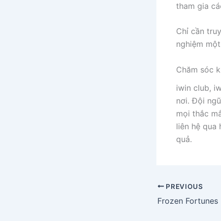
tham gia cá
Chỉ cần truy
nghiệm một 
Chăm sóc k
iwin club, i
nơi. Đội ng
mọi thắc mắ
liên hệ qua
quả.
PREVIOUS