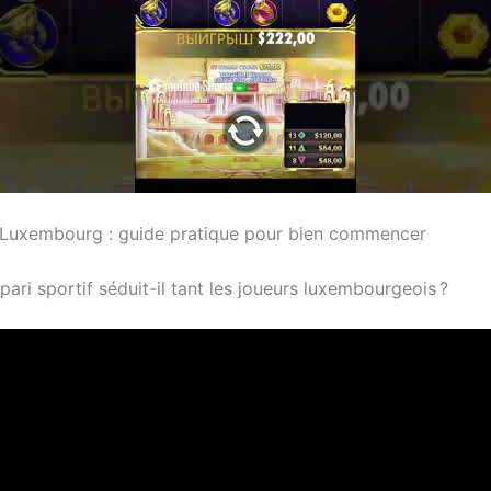
f Luxembourg : guide pratique pour bien commencer
pari sportif séduit-il tant les joueurs luxembourgeois ?