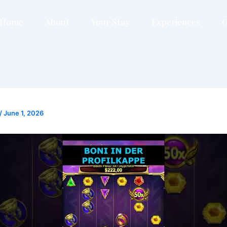
Home
About
Your Stay
Experiences
G
/
June 1, 2026