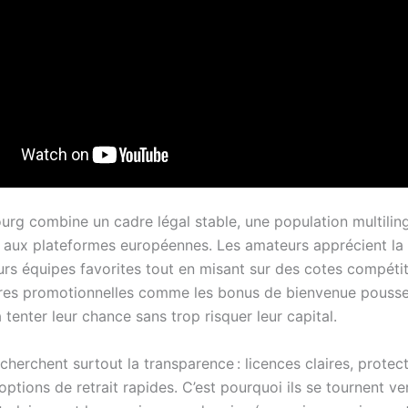
rg combine un cadre légal stable, une population multilin
e aux plateformes européennes. Les amateurs apprécient la p
urs équipes favorites tout en misant sur des cotes compétit
ffres promotionnelles comme les bonus de bienvenue pousse
tenter leur chance sans trop risquer leur capital.
cherchent surtout la transparence : licences claires, protec
ptions de retrait rapides. C’est pourquoi ils se tournent ve