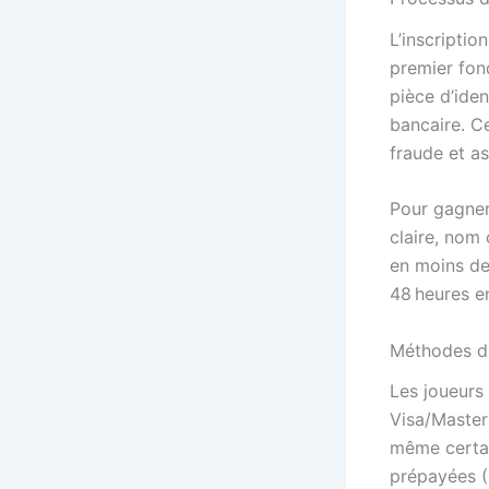
L’inscriptio
premier fon
pièce d’iden
bancaire. C
fraude et as
Pour gagner
claire, nom 
en moins de
48 heures e
Méthodes d
Les joueurs
Visa/MasterC
même certai
prépayées (