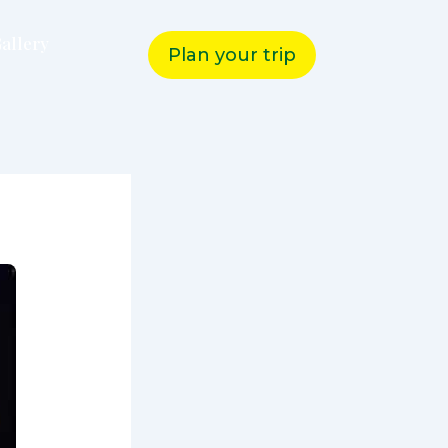
allery
Plan your trip