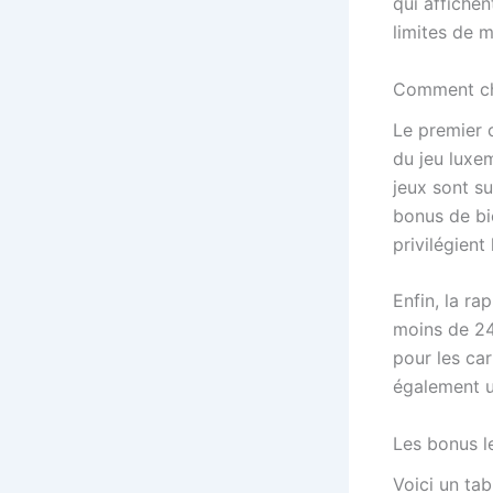
qui affiche
limites de m
Comment cho
Le premier c
du jeu luxe
jeux sont su
bonus de bi
privilégient 
Enfin, la ra
moins de 24
pour les car
également u
Les bonus le
Voici un tab