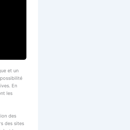
gue et un
ossibilité
ives. En
nt les
tion des
rs des sites