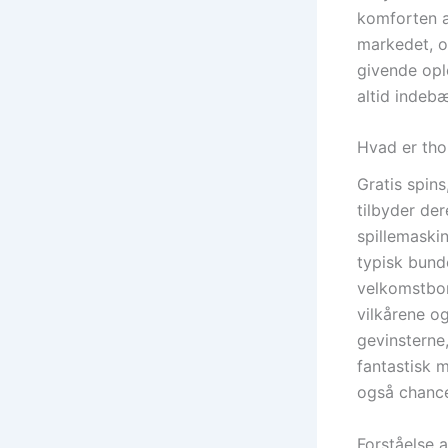
komforten a
markedet, og
givende ople
altid indebæ
Hvad er tho
Gratis spin
tilbyder der
spillemaski
typisk bunde
velkomstbon
vilkårene og
gevinsterne,
fantastisk 
også chance
Forståelse 