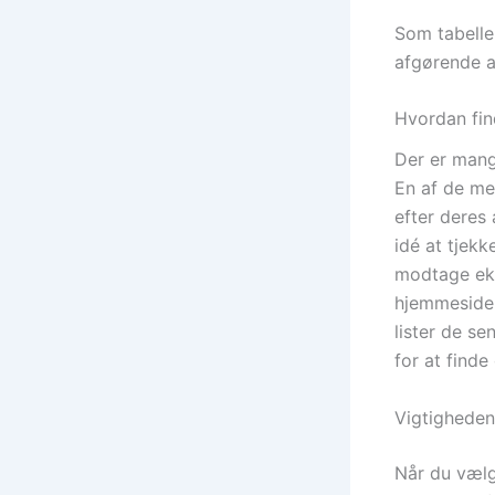
Som tabelle
afgørende a
Hvordan fin
Der er mang
En af de me
efter deres
idé at tjek
modtage eks
hjemmeside,
lister de se
for at finde
Vigtigheden
Når du vælge