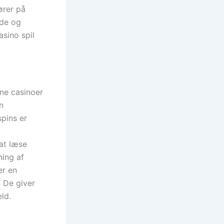
ører på
nde og
asino spil
ine casinoer
n
spins er
 at læse
ning af
er en
. De giver
ld.