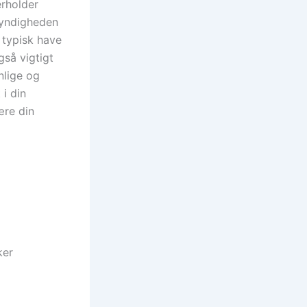
erholder
emyndigheden
l typisk have
så vigtigt
nlige og
 i din
ære din
ker