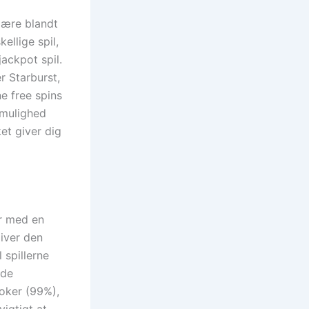
ulære blandt
ellige spil,
ackpot spil.
r Starburst,
ne free spins
 mulighed
ket giver dig
er med en
giver den
 spillerne
 de
oker (99%),
igtigt at