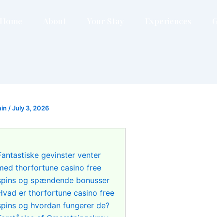
Home
About
Your Stay
Experiences
G
min
/
July 3, 2026
Fantastiske gevinster venter
med thorfortune casino free
spins og spændende bonusser
Hvad er thorfortune casino free
spins og hvordan fungerer de?