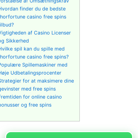
Forståelse af Omsætningskrav
Hvordan finder du de bedste
thorfortune casino free spins
tilbud?
Vigtigheden af Casino Licenser
og Sikkerhed
Hvilke spil kan du spille med
thorfortune casino free spins?
Populære Spillemaskiner med
Høje Udbetalingsprocenter
Strategier for at maksimere dine
gevinster med free spins
Fremtiden for online casino
bonusser og free spins