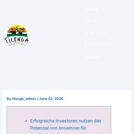
Skip
Home
to
content
About
Your Stay
Experiences
Gallery
By
tilenga_admin
/
June 22, 2026
Erfolgreiche Investoren nutzen das
Potenzial von browinner für