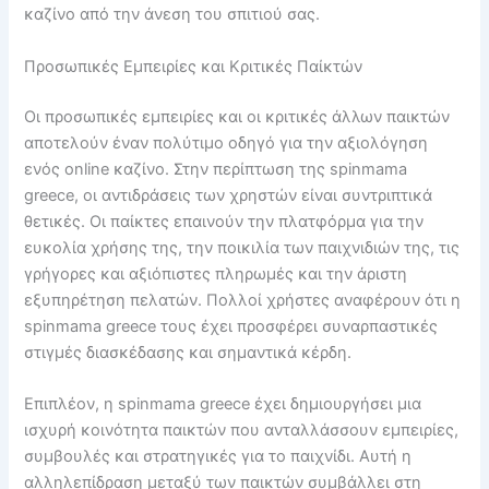
καζίνο από την άνεση του σπιτιού σας.
Προσωπικές Εμπειρίες και Κριτικές Παίκτών
Οι προσωπικές εμπειρίες και οι κριτικές άλλων παικτών
αποτελούν έναν πολύτιμο οδηγό για την αξιολόγηση
ενός online καζίνο. Στην περίπτωση της spinmama
greece, οι αντιδράσεις των χρηστών είναι συντριπτικά
θετικές. Οι παίκτες επαινούν την πλατφόρμα για την
ευκολία χρήσης της, την ποικιλία των παιχνιδιών της, τις
γρήγορες και αξιόπιστες πληρωμές και την άριστη
εξυπηρέτηση πελατών. Πολλοί χρήστες αναφέρουν ότι η
spinmama greece τους έχει προσφέρει συναρπαστικές
στιγμές διασκέδασης και σημαντικά κέρδη.
Επιπλέον, η spinmama greece έχει δημιουργήσει μια
ισχυρή κοινότητα παικτών που ανταλλάσσουν εμπειρίες,
συμβουλές και στρατηγικές για το παιχνίδι. Αυτή η
αλληλεπίδραση μεταξύ των παικτών συμβάλλει στη