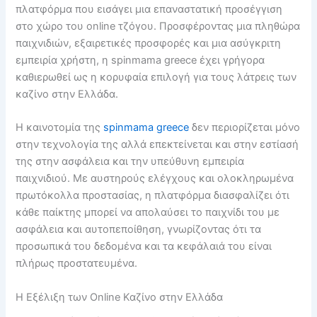
πλατφόρμα που εισάγει μια επαναστατική προσέγγιση
στο χώρο του online τζόγου. Προσφέροντας μια πληθώρα
παιχνιδιών, εξαιρετικές προσφορές και μια ασύγκριτη
εμπειρία χρήστη, η spinmama greece έχει γρήγορα
καθιερωθεί ως η κορυφαία επιλογή για τους λάτρεις των
καζίνο στην Ελλάδα.
Η καινοτομία της
spinmama greece
δεν περιορίζεται μόνο
στην τεχνολογία της αλλά επεκτείνεται και στην εστίασή
της στην ασφάλεια και την υπεύθυνη εμπειρία
παιχνιδιού. Με αυστηρούς ελέγχους και ολοκληρωμένα
πρωτόκολλα προστασίας, η πλατφόρμα διασφαλίζει ότι
κάθε παίκτης μπορεί να απολαύσει το παιχνίδι του με
ασφάλεια και αυτοπεποίθηση, γνωρίζοντας ότι τα
προσωπικά του δεδομένα και τα κεφάλαιά του είναι
πλήρως προστατευμένα.
Η Εξέλιξη των Online Καζίνο στην Ελλάδα