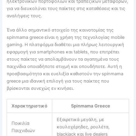
ηλεκτρονικών πορτοφολιών και τραπεζικών μεταφορών,
για να διευκολύνει τους παίκτες στις καταθέσεις και τις
αναλήψεις τους.
Ένα άλλο σημαντικό στοιχείο της καινοτομίας της
spinmama greece είναι η χρήση της τεχνολογίας mobile
gaming. Η πλατφόρμα διαθέτει μια πλήρως λειτουργική
εφαρμογή για smartphones και tablets, που επιτρέπει
στους παίκτες να απολαμβάνουν τα αγαπημένα τους
παιχνίδια οποιαδήποτε στιγμή και οπουδήποτε. Αυτή η
προσβασιμότητα και ευελιξία καθιστούν την spinmama
greece μια ιδανική επιλογή για τους παίκτες που
βρίσκονται συνεχώς εν κινήσει.
Χαρακτηριστικό
Spinmama Greece
Εξαιρετικά μεγάλη, με
Ποικιλία
κουλοχέρηδες, ρουλέτα,
Παιχνιδιών
blackjack και live dealers