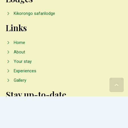
Kikorongo safarilodge
Links
Home
About
Your stay
Experiences
Gallery
Stay up-to-date
Instagram
facebook
+256 789 390 350