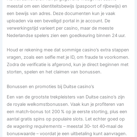
meestal om een identiteitsbewijs (paspoort of rijbewijs) en
een bewijs van adres. Deze documenten kun je vaak
uploaden via een beveiligd portal in je account. De
verwerkingstijd varieert per casino, maar de meeste
Nederlandse spelers zien een goedkeuring binnen 24 uur.
Houd er rekening mee dat sommige casino’s extra stappen
vragen, zoals een selfie met je ID, om fraude te voorkomen.
Zodra de verificatie is afgerond, kun je direct beginnen met
storten, spelen en het claimen van bonussen.
Bonussen en promoties bij Duitse casino’s
Een van de grootste trekpleisters van Duitse casino’s zijn
de royale welkomstbonussen. Vaak kun je profiteren van
een match‑bonus tot 200 % op je eerste storting, plus een
aantal gratis spins op populaire slots. Let echter goed op
de
wagering requirements
– meestal 30‑ tot 40‑maal de
bonuswaarde – voordat je een uitbetaling kunt aanvragen.