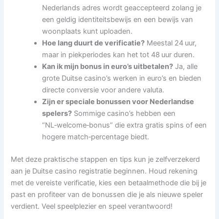
Nederlands adres wordt geaccepteerd zolang je
een geldig identiteitsbewijs en een bewijs van
woonplaats kunt uploaden.
Hoe lang duurt de verificatie?
Meestal 24 uur,
maar in piekperiodes kan het tot 48 uur duren.
Kan ik mijn bonus in euro’s uitbetalen?
Ja, alle
grote Duitse casino’s werken in euro’s en bieden
directe conversie voor andere valuta.
Zijn er speciale bonussen voor Nederlandse
spelers?
Sommige casino’s hebben een
“NL‑welcome‑bonus” die extra gratis spins of een
hogere match‑percentage biedt.
Met deze praktische stappen en tips kun je zelfverzekerd
aan je Duitse casino registratie beginnen. Houd rekening
met de vereiste verificatie, kies een betaalmethode die bij je
past en profiteer van de bonussen die je als nieuwe speler
verdient. Veel speelplezier en speel verantwoord!