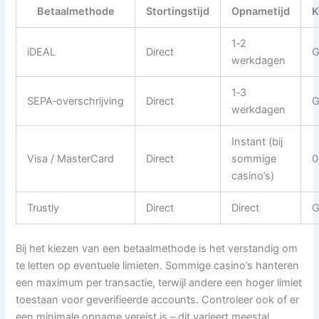
Betaalmethode
Stortingstijd
Opnametijd
K
1‑2
iDEAL
Direct
G
werkdagen
1‑3
SEPA‑overschrijving
Direct
G
werkdagen
Instant (bij
Visa / MasterCard
Direct
sommige
0
casino’s)
Trustly
Direct
Direct
G
Bij het kiezen van een betaalmethode is het verstandig om
te letten op eventuele limieten. Sommige casino’s hanteren
een maximum per transactie, terwijl andere een hoger limiet
toestaan voor geverifieerde accounts. Controleer ook of er
een minimale opname vereist is – dit varieert meestal