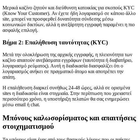
Μερικά καζίνο ζητούν και διεύθυνση κατοικίας για σκοπούς KYC
(Know Your Customer). Αν έχετε ήδη λογαριασμό σε κάποιο άλλο
site, μπορεί να προσφερθεί δυνατότητα σύνδεσης μέσω
κοινωνικών δικτύων, αλλά η ανεξάρτητη εγγραφή παραμένει η πιο
ασφαλής επιλογή.
Βήμα 2: Επαλήθευση ταυτότητας (KYC)
Μετά την ολοκλήρωση της αρχικής εγγραφής, η πλειονότητα των
καζίνο απαιτούν ανεβάσματα εγγράφων (ταυτότητα ή διαβατήριο,
λογαριασμό ρεύματος). Αυτή η διαδικασία διασφαλίζει ότι ο
λογαριασμός ανήκει σε πραγματικό άτομο και αποτρέπει την
απάτη.
Η επαλήθευση διαρκεί συνήθως 24‑48 ώρες, αλλά σε ορισμένα
sites η διαδικασία είναι στιγμιαία. Στην περίπτωση που χρειαστεί
περισσότερο χρόνο, η υποστήριξη πελατών θα σας ενημερώσει
μέσω email ή chat.
Μπόνους καλωσορίσματος και απαιτήσεις
στοιχηματισμού
Τα μπόνους είναι ένας από τους βασικούς λόγους που οι παίκτες