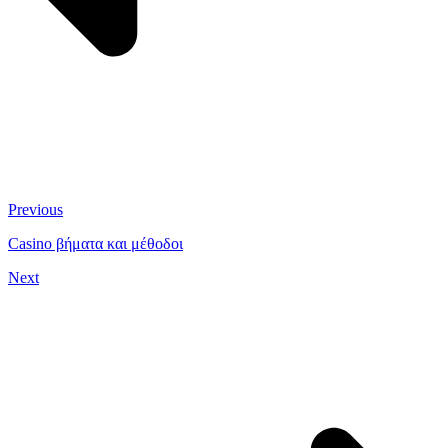
Previous
Casino βήματα και μέθοδοι
Next