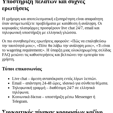
Υποστήριξη πελατών και συχνές
ερωτήσεις
Η γρήγορη και αποτελεσματική εξυπηρέτηση είναι απαραίτητη
όταν αντιμετωπίζετε προβλήματα με κατάθεση ή ανάληψη. Οι
κορυφαίες πλατφόρμες προσφέρουν live chat 24/7, email και
τηλεφωνική υποστήριξη με ελληνική γλώσσα.
Οι πιο συνηθισμένες ερωτήσεις αφορούν: «Πώς να επαληθεύσω
την ταυτότητά μου;», «Πότε θα λάβω την ανάληψη μου;», «Τι είναι
το wagering requirement;». Η ύπαρξη μιας ολοκληρωμένης σελίδας
FAQ μειώνει τις καθυστερήσεις και βελτιώνει την εμπειρία του
χρήστη.
Τύποι επικοινωνίας
Live chat – άμεση ανταπόκριση εντός λίγων λεπτών.
Email – απάντηση 24‑48 ώρες, ιδανικό για σύνθετα θέματα.
Τηλεφωνική γραμμή – διαθέσιμη 24/7 σε ελληνικά
τηλέφωνα.
Κοινωνικά δίκτυα – υποστήριξη μέσω Messenger ή
Telegram.
Συγκριτικός πίνακας κορυφαίων καζίνο