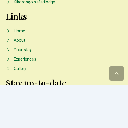
Kikorongo safarilodge
Links
Home
About
Your stay
Experiences
Gallery
Stay up-to-date
Instagram
facebook
+256 789 390 350
+256 709 116 627