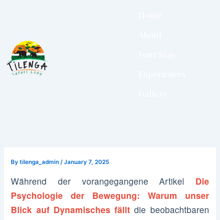
Skip
Home
to
content
About
Your Stay
Experiences
Gallery
By
tilenga_admin
/
January 7, 2025
Während der vorangegangene Artikel
Die
Psychologie der Bewegung: Warum unser
Blick auf Dynamisches fällt
die beobachtbaren