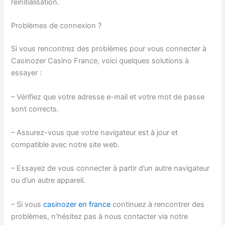
réinitialisation.
Problèmes de connexion ?
Si vous rencontrez des problèmes pour vous connecter à
Casinozer Casino France, voici quelques solutions à
essayer :
– Vérifiez que votre adresse e-mail et votre mot de passe
sont corrects.
– Assurez-vous que votre navigateur est à jour et
compatible avec notre site web.
– Essayez de vous connecter à partir d’un autre navigateur
ou d’un autre appareil.
– Si vous
casinozer en france
continuez à rencontrer des
problèmes, n’hésitez pas à nous contacter via notre