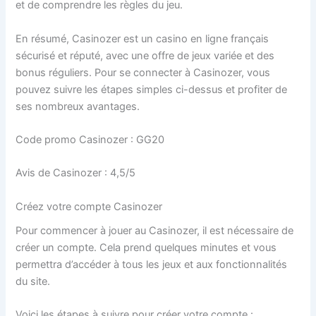
et de comprendre les règles du jeu.
En résumé, Casinozer est un casino en ligne français
sécurisé et réputé, avec une offre de jeux variée et des
bonus réguliers. Pour se connecter à Casinozer, vous
pouvez suivre les étapes simples ci-dessus et profiter de
ses nombreux avantages.
Code promo Casinozer : GG20
Avis de Casinozer : 4,5/5
Créez votre compte Casinozer
Pour commencer à jouer au Casinozer, il est nécessaire de
créer un compte. Cela prend quelques minutes et vous
permettra d’accéder à tous les jeux et aux fonctionnalités
du site.
Voici les étapes à suivre pour créer votre compte :