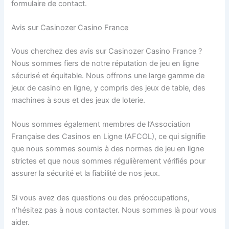
formulaire de contact.
Avis sur Casinozer Casino France
Vous cherchez des avis sur Casinozer Casino France ?
Nous sommes fiers de notre réputation de jeu en ligne
sécurisé et équitable. Nous offrons une large gamme de
jeux de casino en ligne, y compris des jeux de table, des
machines à sous et des jeux de loterie.
Nous sommes également membres de l’Association
Française des Casinos en Ligne (AFCOL), ce qui signifie
que nous sommes soumis à des normes de jeu en ligne
strictes et que nous sommes régulièrement vérifiés pour
assurer la sécurité et la fiabilité de nos jeux.
Si vous avez des questions ou des préoccupations,
n’hésitez pas à nous contacter. Nous sommes là pour vous
aider.