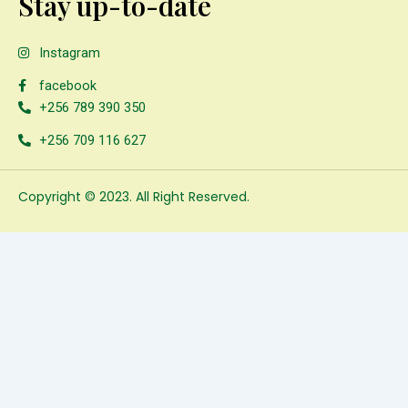
Stay up-to-date
Instagram
facebook
+256 789 390 350
+256 709 116 627
Copyright © 2023. All Right Reserved.