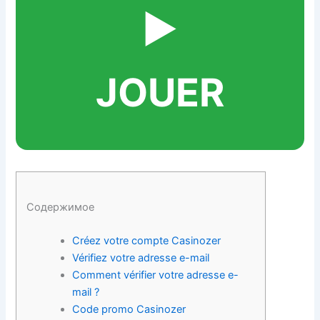
▶️
JOUER
Содержимое
Créez votre compte Casinozer
Vérifiez votre adresse e-mail
Comment vérifier votre adresse e-
mail ?
Code promo Casinozer