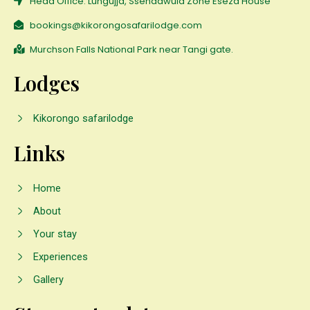
Head Office: Lungujja, Ssendawula Zone Eseza House
bookings@kikorongosafarilodge.com
Murchson Falls National Park near Tangi gate.
Lodges
Kikorongo safarilodge
Links
Home
About
Your stay
Experiences
Gallery