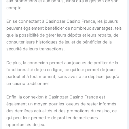
aux promotions et aux bonus, ainsi qu’à la gestion de son
compte.
En se connectant à Casinozer Casino France, les joueurs
peuvent également bénéficier de nombreux avantages, tels
que la possibilité de gérer leurs dépôts et leurs retraits, de
consulter leurs historiques de jeu et de bénéficier de la
sécurité de leurs transactions.
De plus, la connexion permet aux joueurs de profiter de la
fonctionnalité de jeu en ligne, ce qui leur permet de jouer
partout et à tout moment, sans avoir à se déplacer jusqu’à
un casino traditionnel.
Enfin, la connexion à Casinozer Casino France est
également un moyen pour les joueurs de rester informés
des dernières actualités et des promotions du casino, ce
qui peut leur permettre de profiter de meilleures
opportunités de jeu.