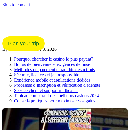
Skip to content
Home
About
Your Stay
Experiences
Gallery
Plan your trip
By
nova71883
/
June 3, 2026
Pourquoi chercher le casino le plus payant?
Bonus de bienvenue et exigences de mise
Méthodes de paiement et rapidité des retraits
Sécurité, licences et jeu responsable
Expérience mobile et applications dédiées
Processus d’inscription et vérification d’identité
Service client et support multicanal
Tableau comparatif des meilleurs casinos 2024
Conseils pratiques pour maximiser vos gains