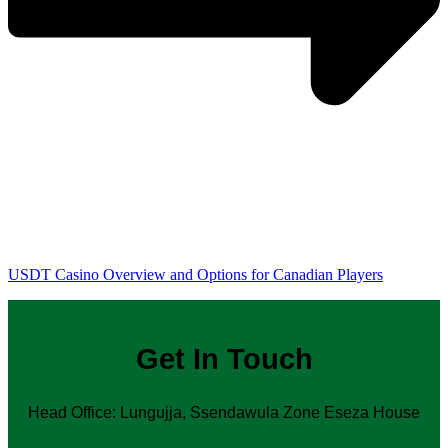
USDT Casino Overview and Options for Canadian Players
Get In Touch
Head Office: Lungujja, Ssendawula Zone Eseza House