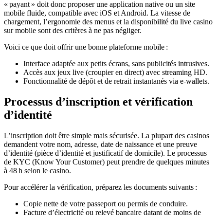
« payant » doit donc proposer une application native ou un site
mobile fluide, compatible avec iOS et Android. La vitesse de
chargement, l’ergonomie des menus et la disponibilité du live casino
sur mobile sont des critères à ne pas négliger.
Voici ce que doit offrir une bonne plateforme mobile :
Interface adaptée aux petits écrans, sans publicités intrusives.
Accès aux jeux live (croupier en direct) avec streaming HD.
Fonctionnalité de dépôt et de retrait instantanés via e‑wallets.
Processus d’inscription et vérification
d’identité
L’inscription doit être simple mais sécurisée. La plupart des casinos
demandent votre nom, adresse, date de naissance et une preuve
d’identité (pièce d’identité et justificatif de domicile). Le processus
de KYC (Know Your Customer) peut prendre de quelques minutes
à 48 h selon le casino.
Pour accélérer la vérification, préparez les documents suivants :
Copie nette de votre passeport ou permis de conduire.
Facture d’électricité ou relevé bancaire datant de moins de