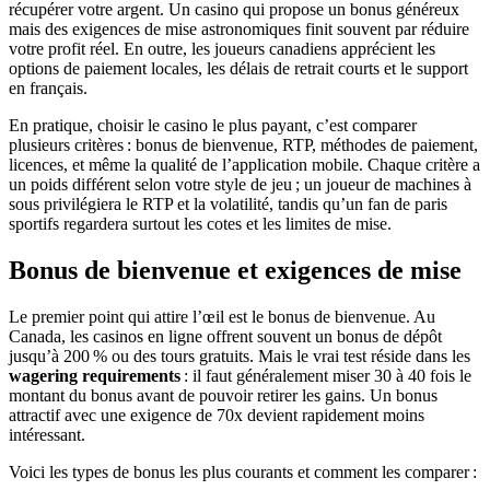
récupérer votre argent. Un casino qui propose un bonus généreux
mais des exigences de mise astronomiques finit souvent par réduire
votre profit réel. En outre, les joueurs canadiens apprécient les
options de paiement locales, les délais de retrait courts et le support
en français.
En pratique, choisir le casino le plus payant, c’est comparer
plusieurs critères : bonus de bienvenue, RTP, méthodes de paiement,
licences, et même la qualité de l’application mobile. Chaque critère a
un poids différent selon votre style de jeu ; un joueur de machines à
sous privilégiera le RTP et la volatilité, tandis qu’un fan de paris
sportifs regardera surtout les cotes et les limites de mise.
Bonus de bienvenue et exigences de mise
Le premier point qui attire l’œil est le bonus de bienvenue. Au
Canada, les casinos en ligne offrent souvent un bonus de dépôt
jusqu’à 200 % ou des tours gratuits. Mais le vrai test réside dans les
wagering requirements
: il faut généralement miser 30 à 40 fois le
montant du bonus avant de pouvoir retirer les gains. Un bonus
attractif avec une exigence de 70x devient rapidement moins
intéressant.
Voici les types de bonus les plus courants et comment les comparer :