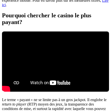
expérience mobile. Pour en savoir plus sur les meilleures offres,
Lire
ici
.
Pourquoi chercher le casino le plus
payant?
Le terme « payant » ne se limite pas à un gros jackpot. Il englobe le
return to player
(RTP) moyen des jeux, la transparence des
conditions de mise, et surtout la rapidité avec laquelle vous pouvez