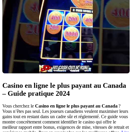
Casino en ligne le plus payant au Canada
– Guide pratique 2024
Vous cherchez le
Casino en ligne le plus payant au Canada
?
Vous n’êtes pas seul. Les joueurs canadiens veulent maximiser leurs
gains tout en restant dans un cadre sûr et réglementé. Ce guide vous
montre concrètement comment identifier le casino qui offre le
meilleur rapport entre bonus, exigences de mise, vitesses de retrait et