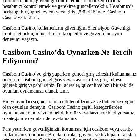
Dördüncü adım, güvenliği kontrol etmek için düzenli olarak
hesabınızı kontrol etmek ve gerekirse güncellemekdir. Hesabınızda
herhangi bir şüpheli eylem veya giriş göründüğünde, Casibom
Casino’ya bildirin.
Casibom Casino, kullanıcıların güvenliğini önemsiyor. Güvenliği
kontrol etmek için bu adımları takip edin ve güvenli bir oyun
deneyimi yaşayın.
Casibom Casino’da Oynarken Ne Tercih
Ediyorum?
Casibom Casino’ye giriş yaparken güncel giriş adresini kullanmanızı
öneririm. casibom güncel giriş veya casibom 158 giriş adrese
giderek giriş yapabilirsiniz. Bu adresler, güvenli ve hızlı bir şekilde
oyunları oynamanıza olanak tanır.
En iyi oyunları seçmek için kendi tercihlerinize ve bütçenize uygun
olan oyunları deneyin. Casibom Casino çeşitli kategorilerden
oyunlar sunar, bu yüzden belirli bir tür veya tarzı tercih ediyorsanız,
o kategoride oyunları deneyebilirsiniz.
Para yatırırken güvenliğinizin korunması için casibom veya casibo
kullanmanızı öneririm. Bu platformlar, güvenli ve hızlı para transferi