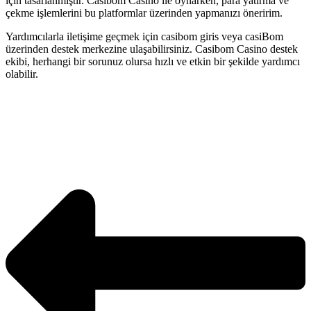
için tasarlanmıştır. Casibom Casino ile oynarken, para yatırma ve
çekme işlemlerini bu platformlar üzerinden yapmanızı öneririm.
Yardımcılarla iletişime geçmek için casibom giris veya casiBom
üzerinden destek merkezine ulaşabilirsiniz. Casibom Casino destek
ekibi, herhangi bir sorunuz olursa hızlı ve etkin bir şekilde yardımcı
olabilir.