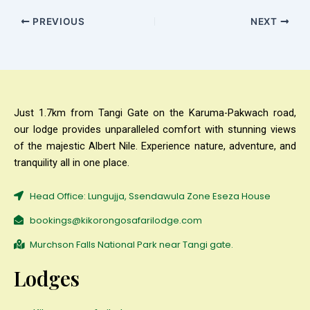
PREVIOUS
NEXT
Just 1.7km from Tangi Gate on the Karuma-Pakwach road,
our lodge provides unparalleled comfort with stunning views
of the majestic Albert Nile. Experience nature, adventure, and
tranquility all in one place.
Head Office: Lungujja, Ssendawula Zone Eseza House
bookings@kikorongosafarilodge.com
Murchson Falls National Park near Tangi gate.
Lodges