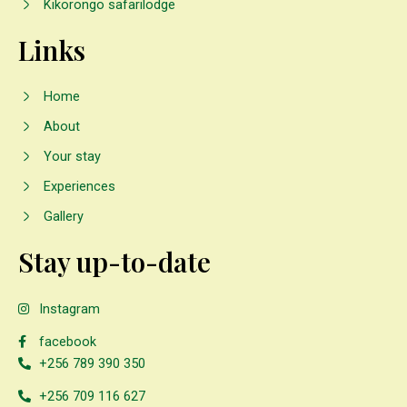
Kikorongo safarilodge
Links
Home
About
Your stay
Experiences
Gallery
Stay up-to-date
Instagram
facebook
+256 789 390 350
+256 709 116 627