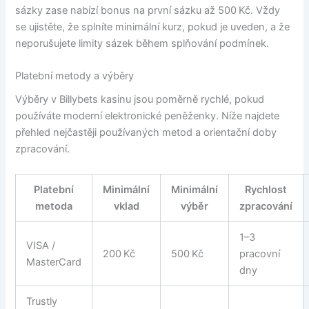
sázky zase nabízí bonus na první sázku až 500 Kč. Vždy
se ujistěte, že splníte minimální kurz, pokud je uveden, a že
neporušujete limity sázek během splňování podmínek.
Platební metody a výběry
Výběry v Billybets kasinu jsou poměrně rychlé, pokud
používáte moderní elektronické peněženky. Níže najdete
přehled nejčastěji používaných metod a orientační doby
zpracování.
Platební
Minimální
Minimální
Rychlost
metoda
vklad
výběr
zpracování
1–3
VISA /
200 Kč
500 Kč
pracovní
MasterCard
dny
Trustly